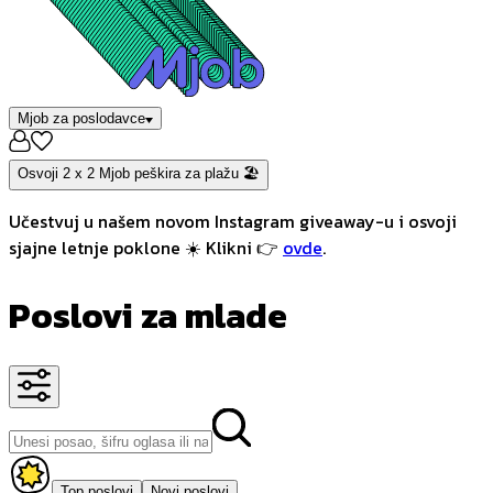
Mjob za poslodavce
Osvoji 2 x 2 Mjob peškira za plažu 🏖️
Učestvuj u našem novom Instagram giveaway-u i osvoji
sjajne letnje poklone ☀️ Klikni 👉
ovde
.
Poslovi za mlade
Top poslovi
Novi poslovi