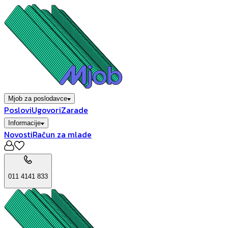
Mjob za poslodavce
Poslovi
Ugovori
Zarade
Informacije
Novosti
Račun za mlade
011 4141 833