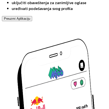
uključiti obaveštenja za zanimljive oglase
uređivati podešavanja svog profila
Preuzmi Aplikaciju