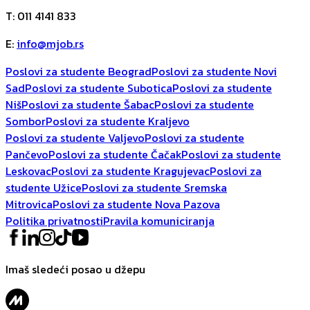
T
:
011 4141 833
E
:
info@mjob.rs
Poslovi za studente Beograd
Poslovi za studente Novi
Sad
Poslovi za studente Subotica
Poslovi za studente
Niš
Poslovi za studente Šabac
Poslovi za studente
Sombor
Poslovi za studente Kraljevo
Poslovi za studente Valjevo
Poslovi za studente
Pančevo
Poslovi za studente Čačak
Poslovi za studente
Leskovac
Poslovi za studente Kragujevac
Poslovi za
studente Užice
Poslovi za studente Sremska
Mitrovica
Poslovi za studente Nova Pazova
Politika privatnosti
Pravila komuniciranja
Imaš sledeći posao u džepu