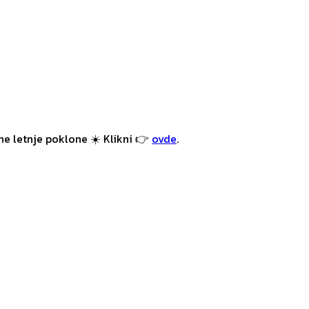
e letnje poklone ☀️ Klikni 👉
ovde
.