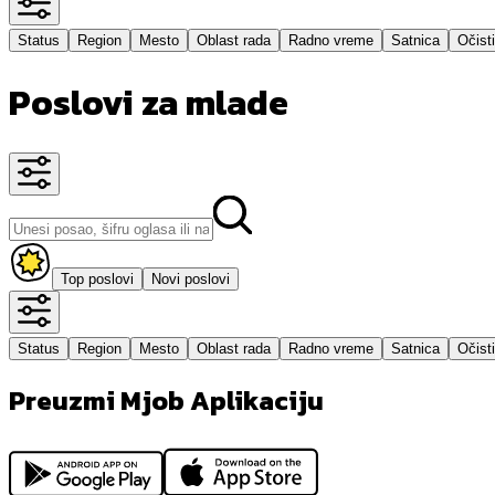
Status
Region
Mesto
Oblast rada
Radno vreme
Satnica
Očisti
Poslovi za mlade
Top poslovi
Novi poslovi
Status
Region
Mesto
Oblast rada
Radno vreme
Satnica
Očisti
Preuzmi Mjob Aplikaciju