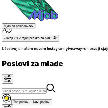
Mjob za poslodavce
Osvoji 2 x 2 Mjob peškira za plažu 🏖️
Učestvuj u našem novom Instagram giveaway-u i osvoji sjajn
Poslovi za mlade
Top poslovi
Novi poslovi