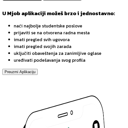
U Mjob aplikaciji možeš brzo i jednostavno:
naći najbolje studentske poslove
prijaviti se na otvorena radna mesta
imati pregled svih ugovora
imati pregled svojih zarada
uključiti obaveštenja za zanimljive oglase
uređivati podešavanja svog profila
Preuzmi Aplikaciju