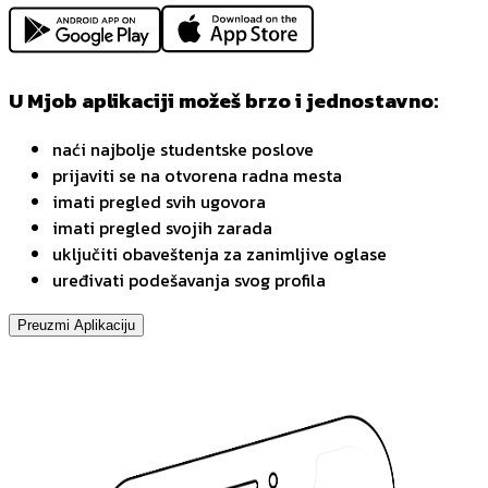
U Mjob aplikaciji možeš brzo i jednostavno:
naći najbolje studentske poslove
prijaviti se na otvorena radna mesta
imati pregled svih ugovora
imati pregled svojih zarada
uključiti obaveštenja za zanimljive oglase
uređivati podešavanja svog profila
Preuzmi Aplikaciju