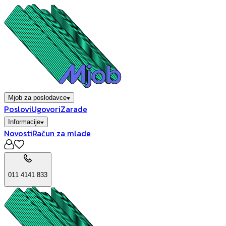
Mjob za poslodavce
Poslovi
Ugovori
Zarade
Informacije
Novosti
Račun za mlade
011 4141 833