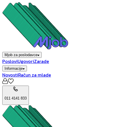
Mjob za poslodavce
Poslovi
Ugovori
Zarade
Informacije
Novosti
Račun za mlade
011 4141 833