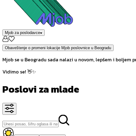
Mjob za poslodavce
Obaveštenje o promeni lokacije Mjob poslovnice u Beogradu
Mjob se u Beogradu sada nalazi u novom, lepšem i boljem pr
Vidimo se! 👋✨
Poslovi za mlade