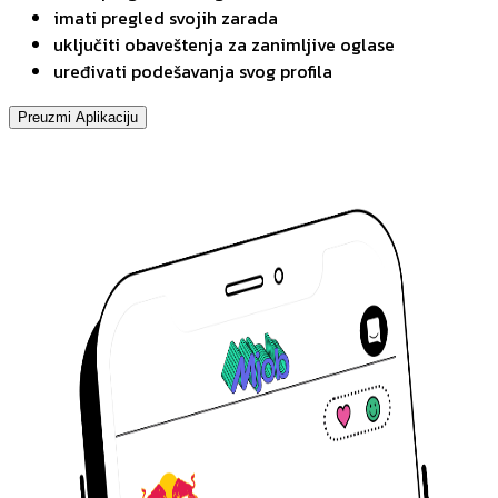
imati pregled svojih zarada
uključiti obaveštenja za zanimljive oglase
uređivati podešavanja svog profila
Preuzmi Aplikaciju