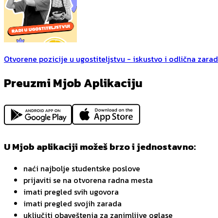
Otvorene pozicije u ugostiteljstvu - iskustvo i odlična zara
Preuzmi Mjob Aplikaciju
U Mjob aplikaciji možeš brzo i jednostavno:
naći najbolje studentske poslove
prijaviti se na otvorena radna mesta
imati pregled svih ugovora
imati pregled svojih zarada
uključiti obaveštenja za zanimljive oglase