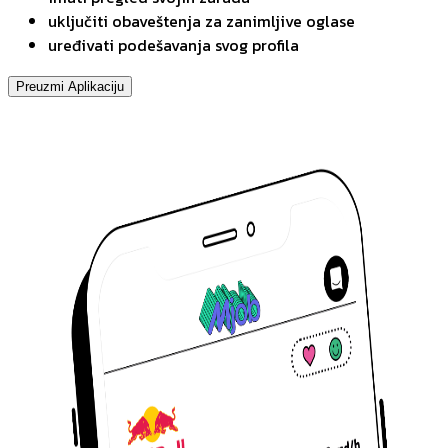
uključiti obaveštenja za zanimljive oglase
uređivati podešavanja svog profila
Preuzmi Aplikaciju