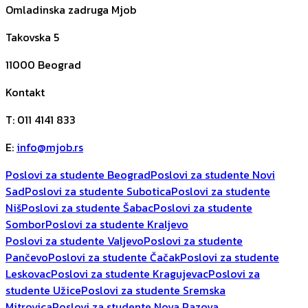
Omladinska zadruga Mjob
Takovska 5
11000
Beograd
Kontakt
T
:
011 4141 833
E
:
info@mjob.rs
Poslovi za studente Beograd
Poslovi za studente Novi
Sad
Poslovi za studente Subotica
Poslovi za studente
Niš
Poslovi za studente Šabac
Poslovi za studente
Sombor
Poslovi za studente Kraljevo
Poslovi za studente Valjevo
Poslovi za studente
Pančevo
Poslovi za studente Čačak
Poslovi za studente
Leskovac
Poslovi za studente Kragujevac
Poslovi za
studente Užice
Poslovi za studente Sremska
Mitrovica
Poslovi za studente Nova Pazova