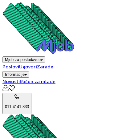
Mjob za poslodavce
Poslovi
Ugovori
Zarade
Informacije
Novosti
Račun za mlade
011 4141 833