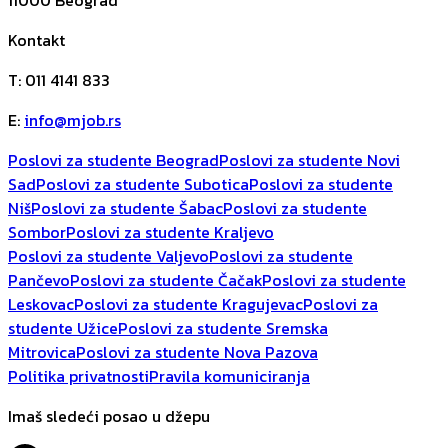
Kontakt
T
:
011 4141 833
E
:
info@mjob.rs
Poslovi za studente Beograd
Poslovi za studente Novi
Sad
Poslovi za studente Subotica
Poslovi za studente
Niš
Poslovi za studente Šabac
Poslovi za studente
Sombor
Poslovi za studente Kraljevo
Poslovi za studente Valjevo
Poslovi za studente
Pančevo
Poslovi za studente Čačak
Poslovi za studente
Leskovac
Poslovi za studente Kragujevac
Poslovi za
studente Užice
Poslovi za studente Sremska
Mitrovica
Poslovi za studente Nova Pazova
Politika privatnosti
Pravila komuniciranja
Imaš sledeći posao u džepu