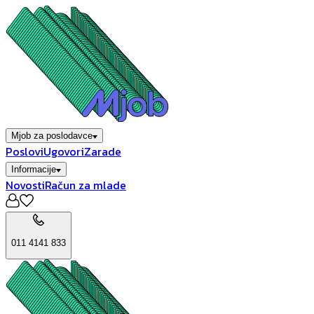
Mjob za poslodavce
Poslovi
Ugovori
Zarade
Informacije
Novosti
Račun za mlade
011 4141 833