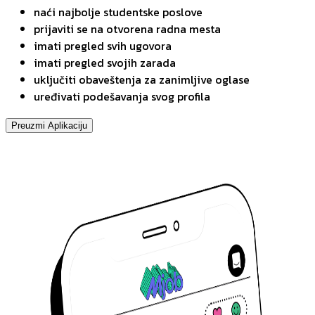
naći najbolje studentske poslove
prijaviti se na otvorena radna mesta
imati pregled svih ugovora
imati pregled svojih zarada
uključiti obaveštenja za zanimljive oglase
uređivati podešavanja svog profila
Preuzmi Aplikaciju