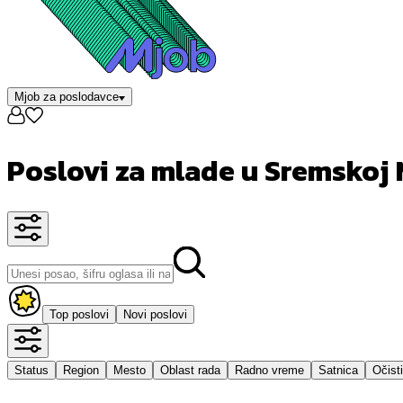
Mjob za poslodavce
Poslovi za mlade u Sremskoj 
Top poslovi
Novi poslovi
Status
Region
Mesto
Oblast rada
Radno vreme
Satnica
Očisti