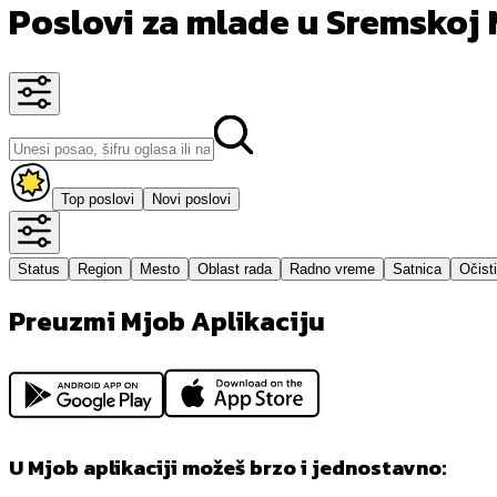
Poslovi za mlade u Sremskoj 
Top poslovi
Novi poslovi
Status
Region
Mesto
Oblast rada
Radno vreme
Satnica
Očisti
Preuzmi Mjob Aplikaciju
U Mjob aplikaciji možeš brzo i jednostavno: