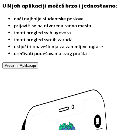
U Mjob aplikaciji možeš brzo i jednostavno:
naći najbolje studentske poslove
prijaviti se na otvorena radna mesta
imati pregled svih ugovora
imati pregled svojih zarada
uključiti obaveštenja za zanimljive oglase
uređivati podešavanja svog profila
Preuzmi Aplikaciju