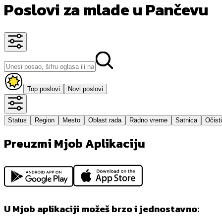
Poslovi za mlade u Pančevu
Top poslovi
Novi poslovi
Status
Region
Mesto
Oblast rada
Radno vreme
Satnica
Očisti
Preuzmi Mjob Aplikaciju
U Mjob aplikaciji možeš brzo i jednostavno: