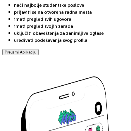
naći najbolje studentske poslove
prijaviti se na otvorena radna mesta
imati pregled svih ugovora
imati pregled svojih zarada
uključiti obaveštenja za zanimljive oglase
uređivati podešavanja svog profila
Preuzmi Aplikaciju