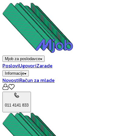
Mjob za poslodavce
Poslovi
Ugovori
Zarade
Informacije
Novosti
Račun za mlade
011 4141 833