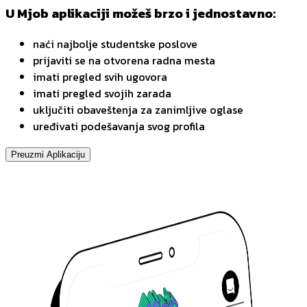
U Mjob aplikaciji možeš brzo i jednostavno:
naći najbolje studentske poslove
prijaviti se na otvorena radna mesta
imati pregled svih ugovora
imati pregled svojih zarada
uključiti obaveštenja za zanimljive oglase
uređivati podešavanja svog profila
Preuzmi Aplikaciju