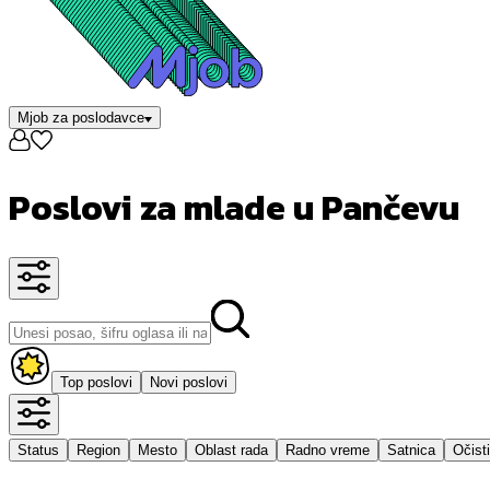
Mjob za poslodavce
Poslovi za mlade u Pančevu
Top poslovi
Novi poslovi
Status
Region
Mesto
Oblast rada
Radno vreme
Satnica
Očisti