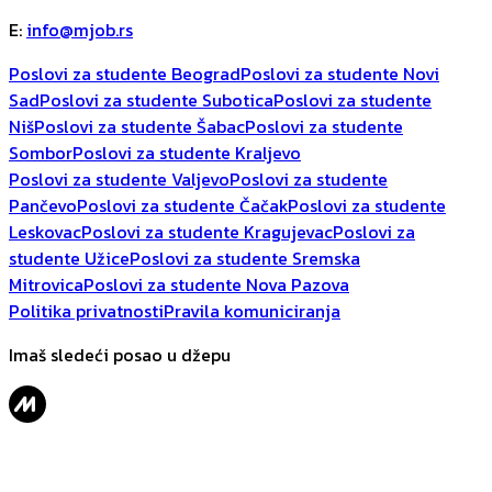
E
:
info@mjob.rs
Poslovi za studente Beograd
Poslovi za studente Novi
Sad
Poslovi za studente Subotica
Poslovi za studente
Niš
Poslovi za studente Šabac
Poslovi za studente
Sombor
Poslovi za studente Kraljevo
Poslovi za studente Valjevo
Poslovi za studente
Pančevo
Poslovi za studente Čačak
Poslovi za studente
Leskovac
Poslovi za studente Kragujevac
Poslovi za
studente Užice
Poslovi za studente Sremska
Mitrovica
Poslovi za studente Nova Pazova
Politika privatnosti
Pravila komuniciranja
Imaš sledeći posao u džepu