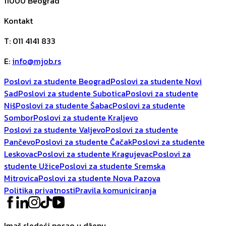
11000
Beograd
Kontakt
T
:
011 4141 833
E
:
info@mjob.rs
Poslovi za studente Beograd
Poslovi za studente Novi
Sad
Poslovi za studente Subotica
Poslovi za studente
Niš
Poslovi za studente Šabac
Poslovi za studente
Sombor
Poslovi za studente Kraljevo
Poslovi za studente Valjevo
Poslovi za studente
Pančevo
Poslovi za studente Čačak
Poslovi za studente
Leskovac
Poslovi za studente Kragujevac
Poslovi za
studente Užice
Poslovi za studente Sremska
Mitrovica
Poslovi za studente Nova Pazova
Politika privatnosti
Pravila komuniciranja
Imaš sledeći posao u džepu