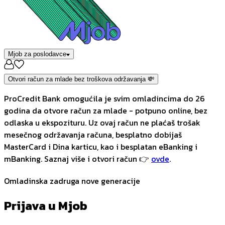
Mjob za poslodavce
Otvori račun za mlade bez troškova održavanja 💸
ProCredit Bank omogućila je svim omladincima do 26
godina da otvore račun za mlade - potpuno online, bez
odlaska u ekspozituru. Uz ovaj račun ne plaćaš trošak
mesečnog održavanja računa, besplatno dobijaš
MasterCard i Dina karticu, kao i besplatan eBanking i
mBanking. Saznaj više i otvori račun 👉
ovde
.
Omladinska zadruga nove generacije
Prijava u Mjob