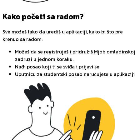
Kako početi sa radom?
Sve možeš lako da urediš u aplikaciji, kako bi što pre
krenuo sa radom:
Možeš da se registruješ i pridružiš Mjob omladinskoj
zadruzi u jednom koraku.
Nađi posao koji ti se sviđa i prijavi se
Uputnicu za studentski posao naručujete u aplikaciji