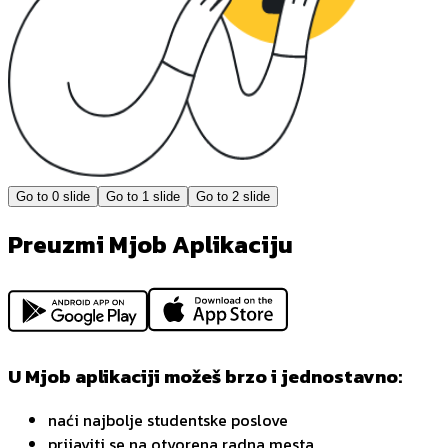
Go to
0
slide
Go to
1
slide
Go to
2
slide
Preuzmi Mjob Aplikaciju
U Mjob aplikaciji možeš brzo i jednostavno:
naći najbolje studentske poslove
prijaviti se na otvorena radna mesta