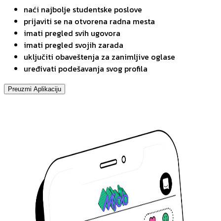
naći najbolje studentske poslove
prijaviti se na otvorena radna mesta
imati pregled svih ugovora
imati pregled svojih zarada
uključiti obaveštenja za zanimljive oglase
uređivati podešavanja svog profila
Preuzmi Aplikaciju