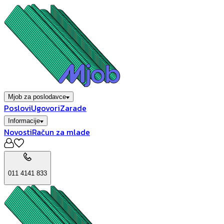
Mjob za poslodavce
Poslovi
Ugovori
Zarade
Informacije
Novosti
Račun za mlade
011 4141 833