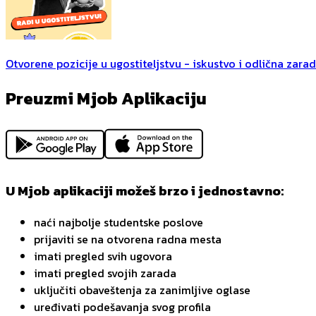
Otvorene pozicije u ugostiteljstvu - iskustvo i odlična zara
Preuzmi Mjob Aplikaciju
U Mjob aplikaciji možeš brzo i jednostavno:
naći najbolje studentske poslove
prijaviti se na otvorena radna mesta
imati pregled svih ugovora
imati pregled svojih zarada
uključiti obaveštenja za zanimljive oglase
uređivati podešavanja svog profila