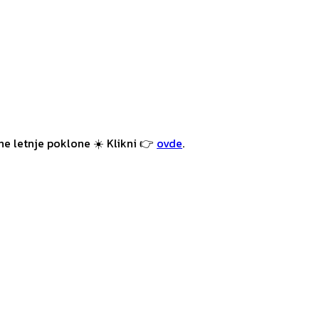
e letnje poklone ☀️ Klikni 👉
ovde
.