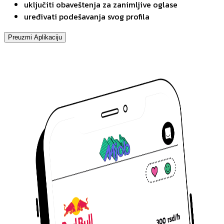
uključiti obaveštenja za zanimljive oglase
uređivati podešavanja svog profila
Preuzmi Aplikaciju