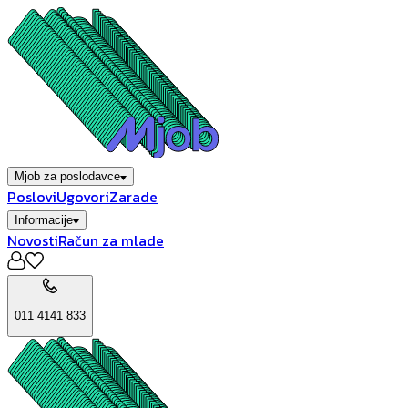
Mjob za poslodavce
Poslovi
Ugovori
Zarade
Informacije
Novosti
Račun za mlade
011 4141 833