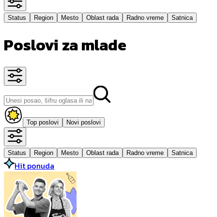
Status
Region
Mesto
Oblast rada
Radno vreme
Satnica
Poslovi za mlade
Top poslovi
Novi poslovi
Status
Region
Mesto
Oblast rada
Radno vreme
Satnica
Hit ponuda