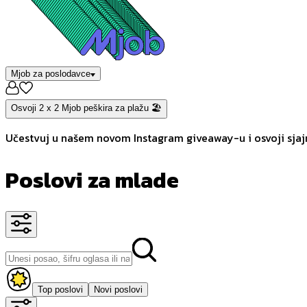
Mjob za poslodavce
Osvoji 2 x 2 Mjob peškira za plažu 🏖️
Učestvuj u našem novom Instagram giveaway-u i osvoji sjajn
Poslovi za mlade
Top poslovi
Novi poslovi