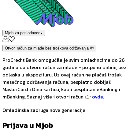
Mjob za poslodavce
Otvori račun za mlade bez troškova održavanja 💸
ProCredit Bank omogućila je svim omladincima do 26
godina da otvore račun za mlade - potpuno online, bez
odlaska u ekspozituru. Uz ovaj račun ne plaćaš trošak
mesečnog održavanja računa, besplatno dobijaš
MasterCard i Dina karticu, kao i besplatan eBanking i
mBanking. Saznaj više i otvori račun 👉
ovde
.
Omladinska zadruga nove generacije
Prijava u Mjob