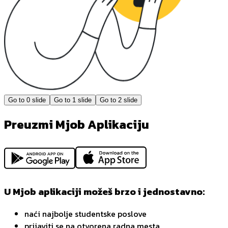
Go to
0
slide
Go to
1
slide
Go to
2
slide
Preuzmi Mjob Aplikaciju
U Mjob aplikaciji možeš brzo i jednostavno:
naći najbolje studentske poslove
prijaviti se na otvorena radna mesta