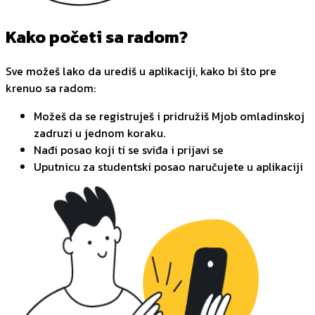
Kako početi sa radom?
Sve možeš lako da urediš u aplikaciji, kako bi što pre
krenuo sa radom:
Možeš da se registruješ i pridružiš Mjob omladinskoj
zadruzi u jednom koraku.
Nađi posao koji ti se sviđa i prijavi se
Uputnicu za studentski posao naručujete u aplikaciji