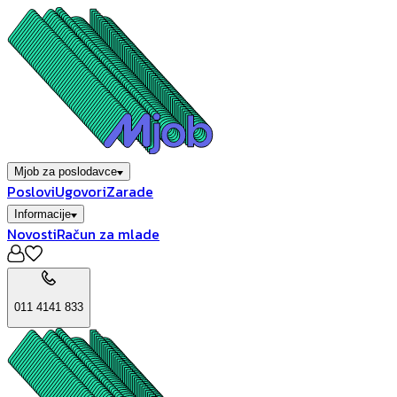
Mjob za poslodavce
Poslovi
Ugovori
Zarade
Informacije
Novosti
Račun za mlade
011 4141 833