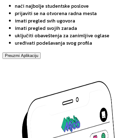
naći najbolje studentske poslove
prijaviti se na otvorena radna mesta
imati pregled svih ugovora
imati pregled svojih zarada
uključiti obaveštenja za zanimljive oglase
uređivati podešavanja svog profila
Preuzmi Aplikaciju