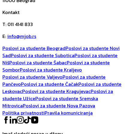
11000
Beograd
Kontakt
T
:
011 4141 833
E
:
info@mjob.rs
Poslovi za studente Beograd
Poslovi za studente Novi
Sad
Poslovi za studente Subotica
Poslovi za studente
Niš
Poslovi za studente Šabac
Poslovi za studente
Sombor
Poslovi za studente Kraljevo
Poslovi za studente Valjevo
Poslovi za studente
Pančevo
Poslovi za studente Čačak
Poslovi za studente
Leskovac
Poslovi za studente Kragujevac
Poslovi za
studente Užice
Poslovi za studente Sremska
Mitrovica
Poslovi za studente Nova Pazova
Politika privatnosti
Pravila komuniciranja
Imaš sledeći posao u džepu