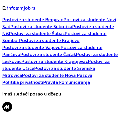
E
:
info@mjob.rs
Poslovi za studente Beograd
Poslovi za studente Novi
Sad
Poslovi za studente Subotica
Poslovi za studente
Niš
Poslovi za studente Šabac
Poslovi za studente
Sombor
Poslovi za studente Kraljevo
Poslovi za studente Valjevo
Poslovi za studente
Pančevo
Poslovi za studente Čačak
Poslovi za studente
Leskovac
Poslovi za studente Kragujevac
Poslovi za
studente Užice
Poslovi za studente Sremska
Mitrovica
Poslovi za studente Nova Pazova
Politika privatnosti
Pravila komuniciranja
Imaš sledeći posao u džepu