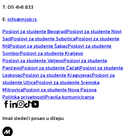
T
:
011 4141 833
E
:
info@mjob.rs
Poslovi za studente Beograd
Poslovi za studente Novi
Sad
Poslovi za studente Subotica
Poslovi za studente
Niš
Poslovi za studente Šabac
Poslovi za studente
Sombor
Poslovi za studente Kraljevo
Poslovi za studente Valjevo
Poslovi za studente
Pančevo
Poslovi za studente Čačak
Poslovi za studente
Leskovac
Poslovi za studente Kragujevac
Poslovi za
studente Užice
Poslovi za studente Sremska
Mitrovica
Poslovi za studente Nova Pazova
Politika privatnosti
Pravila komuniciranja
Imaš sledeći posao u džepu