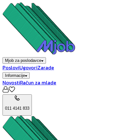
Mjob za poslodavce
Poslovi
Ugovori
Zarade
Informacije
Novosti
Račun za mlade
011 4141 833