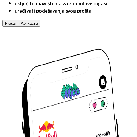
uključiti obaveštenja za zanimljive oglase
uređivati podešavanja svog profila
Preuzmi Aplikaciju