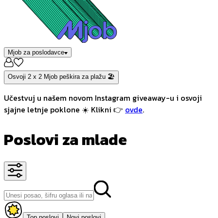
Mjob za poslodavce
Osvoji 2 x 2 Mjob peškira za plažu 🏖️
Učestvuj u našem novom Instagram giveaway-u i osvoji
sjajne letnje poklone ☀️ Klikni 👉
ovde
.
Poslovi za mlade
Top poslovi
Novi poslovi