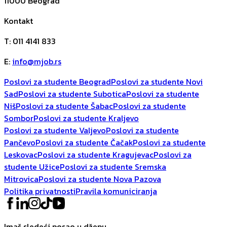
11000
Beograd
Kontakt
T
:
011 4141 833
E
:
info@mjob.rs
Poslovi za studente Beograd
Poslovi za studente Novi
Sad
Poslovi za studente Subotica
Poslovi za studente
Niš
Poslovi za studente Šabac
Poslovi za studente
Sombor
Poslovi za studente Kraljevo
Poslovi za studente Valjevo
Poslovi za studente
Pančevo
Poslovi za studente Čačak
Poslovi za studente
Leskovac
Poslovi za studente Kragujevac
Poslovi za
studente Užice
Poslovi za studente Sremska
Mitrovica
Poslovi za studente Nova Pazova
Politika privatnosti
Pravila komuniciranja
Imaš sledeći posao u džepu