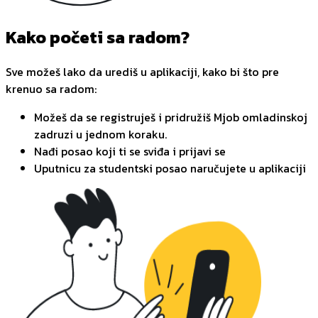
Kako početi sa radom?
Sve možeš lako da urediš u aplikaciji, kako bi što pre
krenuo sa radom:
Možeš da se registruješ i pridružiš Mjob omladinskoj
zadruzi u jednom koraku.
Nađi posao koji ti se sviđa i prijavi se
Uputnicu za studentski posao naručujete u aplikaciji