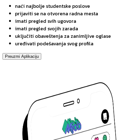
naći najbolje studentske poslove
prijaviti se na otvorena radna mesta
imati pregled svih ugovora
imati pregled svojih zarada
uključiti obaveštenja za zanimljive oglase
uređivati podešavanja svog profila
Preuzmi Aplikaciju