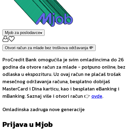
Mjob za poslodavce
Otvori račun za mlade bez troškova održavanja 💸
ProCredit Bank omogućila je svim omladincima do 26
godina da otvore račun za mlade - potpuno online, bez
odlaska u ekspozituru. Uz ovaj račun ne plaćaš trošak
mesečnog održavanja računa, besplatno dobijaš
MasterCard i Dina karticu, kao i besplatan eBanking i
mBanking. Saznaj više i otvori račun 👉
ovde
.
Omladinska zadruga nove generacije
Prijava u Mjob