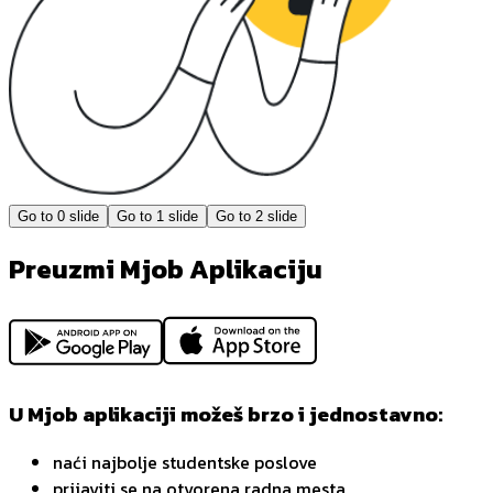
Go to
0
slide
Go to
1
slide
Go to
2
slide
Preuzmi Mjob Aplikaciju
U Mjob aplikaciji možeš brzo i jednostavno:
naći najbolje studentske poslove
prijaviti se na otvorena radna mesta