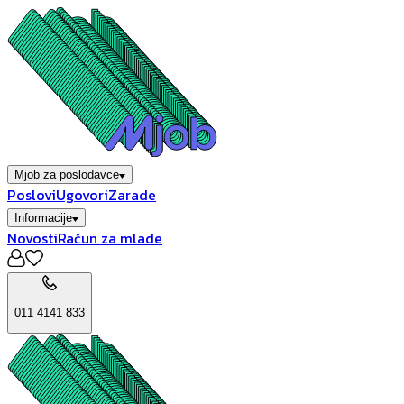
Mjob za poslodavce
Poslovi
Ugovori
Zarade
Informacije
Novosti
Račun za mlade
011 4141 833