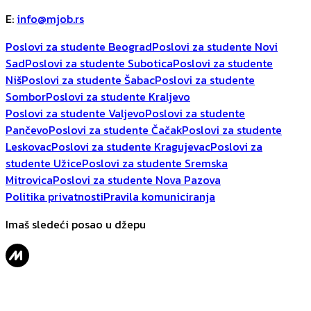
E
:
info@mjob.rs
Poslovi za studente Beograd
Poslovi za studente Novi
Sad
Poslovi za studente Subotica
Poslovi za studente
Niš
Poslovi za studente Šabac
Poslovi za studente
Sombor
Poslovi za studente Kraljevo
Poslovi za studente Valjevo
Poslovi za studente
Pančevo
Poslovi za studente Čačak
Poslovi za studente
Leskovac
Poslovi za studente Kragujevac
Poslovi za
studente Užice
Poslovi za studente Sremska
Mitrovica
Poslovi za studente Nova Pazova
Politika privatnosti
Pravila komuniciranja
Imaš sledeći posao u džepu