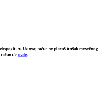
ekspozituru. Uz ovaj račun ne plaćaš trošak mesečnog
i račun 👉
ovde
.