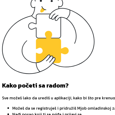
Kako početi sa radom?
Sve možeš lako da urediš u aplikaciji, kako bi što pre krenu
Možeš da se registruješ i pridružiš Mjob omladinskoj 
Nađi posao koji ti se sviđa i prijavi se