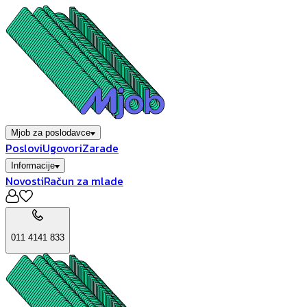
Mjob za poslodavce
Poslovi
Ugovori
Zarade
Informacije
Novosti
Račun za mlade
011 4141 833