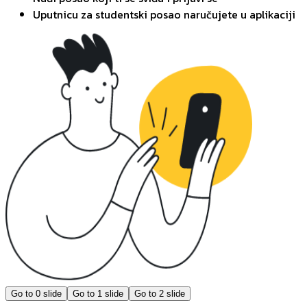
Uputnicu za studentski posao naručujete u aplikaciji
Go to
0
slide
Go to
1
slide
Go to
2
slide