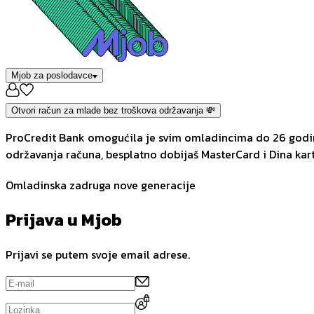
Mjob za poslodavce
Otvori račun za mlade bez troškova održavanja 💸
ProCredit Bank omogućila je svim omladincima do 26 godina
održavanja računa, besplatno dobijaš MasterCard i Dina kart
Omladinska zadruga nove generacije
Prijava u Mjob
Prijavi se putem svoje email adrese.