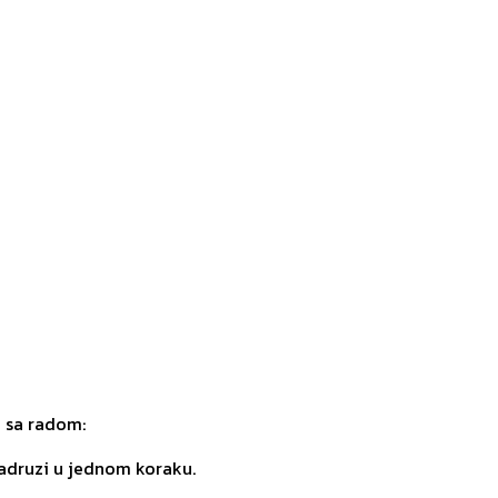
o sa radom:
zadruzi u jednom koraku.