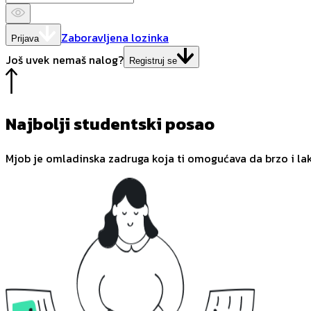
Zaboravljena lozinka
Prijava
Još uvek nemaš nalog?
Registruj se
Najbolji studentski posao
Mjob je omladinska zadruga koja ti omogućava da brzo i la