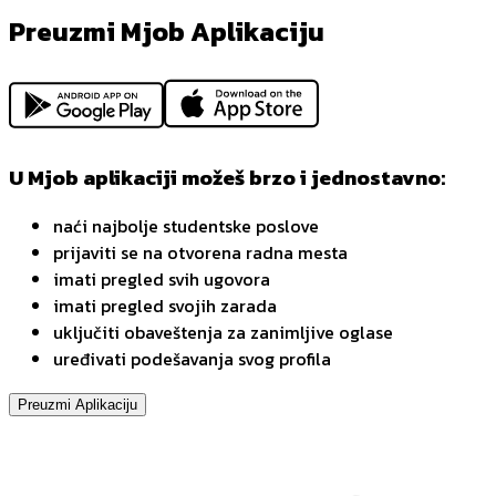
Preuzmi Mjob Aplikaciju
U Mjob aplikaciji možeš brzo i jednostavno:
naći najbolje studentske poslove
prijaviti se na otvorena radna mesta
imati pregled svih ugovora
imati pregled svojih zarada
uključiti obaveštenja za zanimljive oglase
uređivati podešavanja svog profila
Preuzmi Aplikaciju