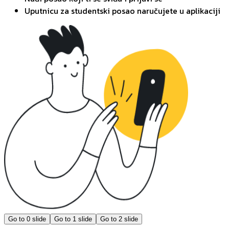
Uputnicu za studentski posao naručujete u aplikaciji
Go to
0
slide
Go to
1
slide
Go to
2
slide