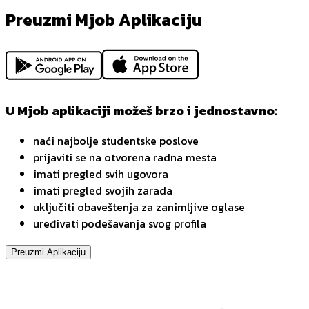
Preuzmi Mjob Aplikaciju
U Mjob aplikaciji možeš brzo i jednostavno:
naći najbolje studentske poslove
prijaviti se na otvorena radna mesta
imati pregled svih ugovora
imati pregled svojih zarada
uključiti obaveštenja za zanimljive oglase
uređivati podešavanja svog profila
Preuzmi Aplikaciju