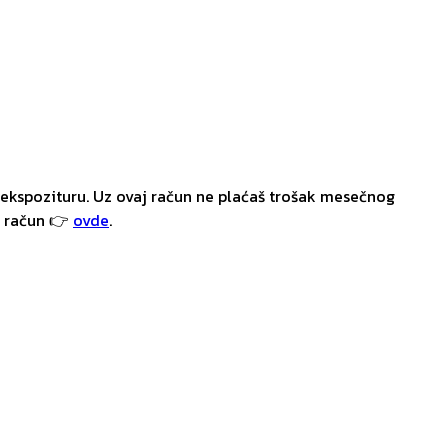
ekspozituru. Uz ovaj račun ne plaćaš trošak mesečnog
i račun 👉
ovde
.