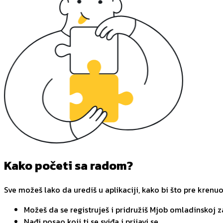
Kako početi sa radom?
Sve možeš lako da urediš u aplikaciji, kako bi što pre krenu
Možeš da se registruješ i pridružiš Mjob omladinskoj 
Nađi posao koji ti se sviđa i prijavi se