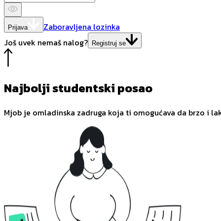
Zaboravljena lozinka
Prijava
Još uvek nemaš nalog?
Registruj se
Najbolji studentski posao
Mjob je omladinska zadruga koja ti omogućava da brzo i la