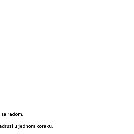
o sa radom:
zadruzi u jednom koraku.