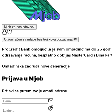
Mjob za poslodavce
Otvori račun za mlade bez troškova održavanja 💸
ProCredit Bank omogućila je svim omladincima do 26 godina
održavanja računa, besplatno dobijaš MasterCard i Dina kart
Omladinska zadruga nove generacije
Prijava u Mjob
Prijavi se putem svoje email adrese.