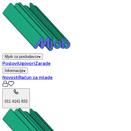
Mjob za poslodavce
Poslovi
Ugovori
Zarade
Informacije
Novosti
Račun za mlade
011 4141 833