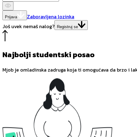
Zaboravljena lozinka
Prijava
Još uvek nemaš nalog?
Registruj se
Najbolji studentski posao
Mjob je omladinska zadruga koja ti omogućava da brzo i la