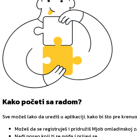
Kako početi sa radom?
Sve možeš lako da urediš u aplikaciji, kako bi što pre krenu
Možeš da se registruješ i pridružiš Mjob omladinskoj 
Nađi posao koji ti se sviđa i prijavi se