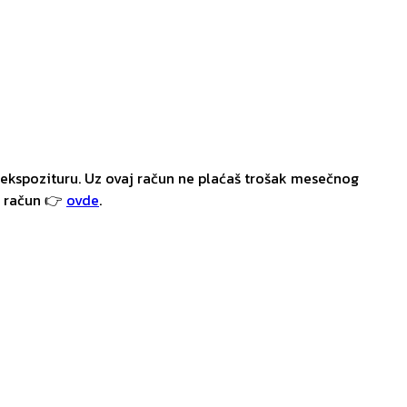
ekspozituru. Uz ovaj račun ne plaćaš trošak mesečnog
i račun 👉
ovde
.