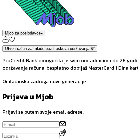
Mjob za poslodavce
Otvori račun za mlade bez troškova održavanja 💸
ProCredit Bank omogućila je svim omladincima do 26 godina
održavanja računa, besplatno dobijaš MasterCard i Dina kart
Omladinska zadruga nove generacije
Prijava u Mjob
Prijavi se putem svoje email adrese.