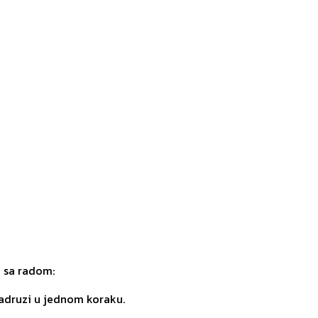
o sa radom:
zadruzi u jednom koraku.