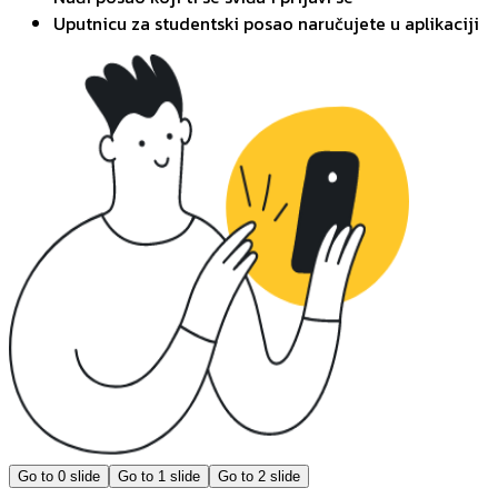
Uputnicu za studentski posao naručujete u aplikaciji
Go to
0
slide
Go to
1
slide
Go to
2
slide