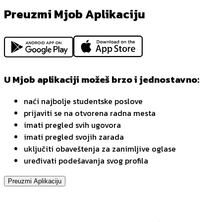
Preuzmi Mjob Aplikaciju
U Mjob aplikaciji možeš brzo i jednostavno:
naći najbolje studentske poslove
prijaviti se na otvorena radna mesta
imati pregled svih ugovora
imati pregled svojih zarada
uključiti obaveštenja za zanimljive oglase
uređivati podešavanja svog profila
Preuzmi Aplikaciju