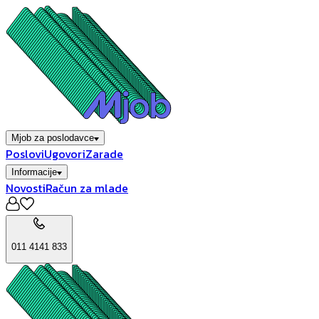
Mjob za poslodavce
Poslovi
Ugovori
Zarade
Informacije
Novosti
Račun za mlade
011 4141 833