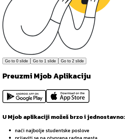
Go to
0
slide
Go to
1
slide
Go to
2
slide
Preuzmi Mjob Aplikaciju
U Mjob aplikaciji možeš brzo i jednostavno:
naći najbolje studentske poslove
prijaviti se na otvorena radna mesta