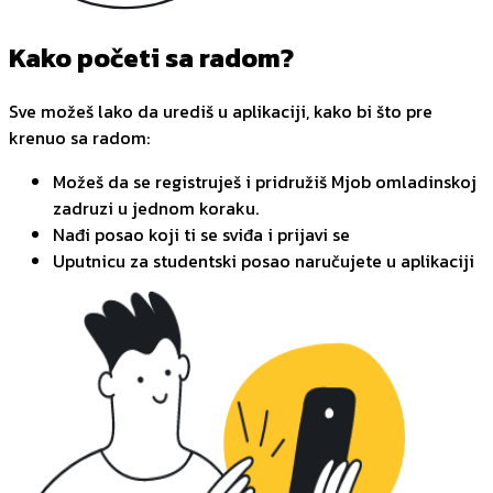
Kako početi sa radom?
Sve možeš lako da urediš u aplikaciji, kako bi što pre
krenuo sa radom:
Možeš da se registruješ i pridružiš Mjob omladinskoj
zadruzi u jednom koraku.
Nađi posao koji ti se sviđa i prijavi se
Uputnicu za studentski posao naručujete u aplikaciji