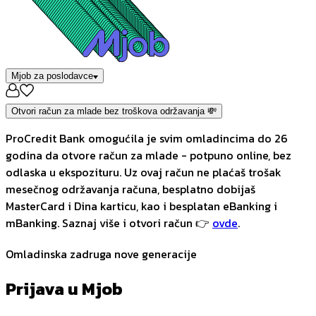
Mjob za poslodavce
Otvori račun za mlade bez troškova održavanja 💸
ProCredit Bank omogućila je svim omladincima do 26
godina da otvore račun za mlade - potpuno online, bez
odlaska u ekspozituru. Uz ovaj račun ne plaćaš trošak
mesečnog održavanja računa, besplatno dobijaš
MasterCard i Dina karticu, kao i besplatan eBanking i
mBanking. Saznaj više i otvori račun 👉
ovde
.
Omladinska zadruga nove generacije
Prijava u Mjob