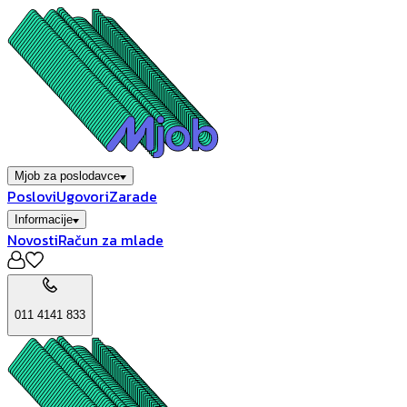
Mjob za poslodavce
Poslovi
Ugovori
Zarade
Informacije
Novosti
Račun za mlade
011 4141 833