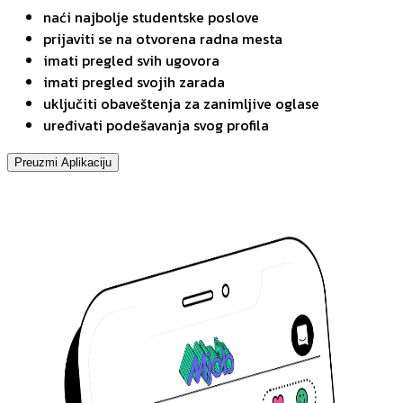
naći najbolje studentske poslove
prijaviti se na otvorena radna mesta
imati pregled svih ugovora
imati pregled svojih zarada
uključiti obaveštenja za zanimljive oglase
uređivati podešavanja svog profila
Preuzmi Aplikaciju