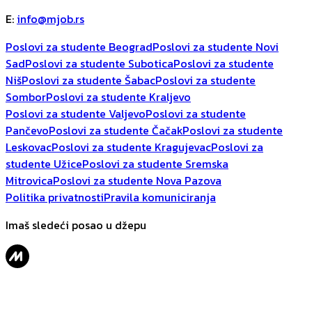
E
:
info@mjob.rs
Poslovi za studente Beograd
Poslovi za studente Novi
Sad
Poslovi za studente Subotica
Poslovi za studente
Niš
Poslovi za studente Šabac
Poslovi za studente
Sombor
Poslovi za studente Kraljevo
Poslovi za studente Valjevo
Poslovi za studente
Pančevo
Poslovi za studente Čačak
Poslovi za studente
Leskovac
Poslovi za studente Kragujevac
Poslovi za
studente Užice
Poslovi za studente Sremska
Mitrovica
Poslovi za studente Nova Pazova
Politika privatnosti
Pravila komuniciranja
Imaš sledeći posao u džepu