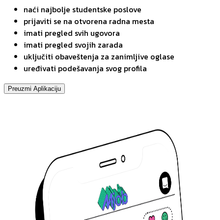
naći najbolje studentske poslove
prijaviti se na otvorena radna mesta
imati pregled svih ugovora
imati pregled svojih zarada
uključiti obaveštenja za zanimljive oglase
uređivati podešavanja svog profila
Preuzmi Aplikaciju