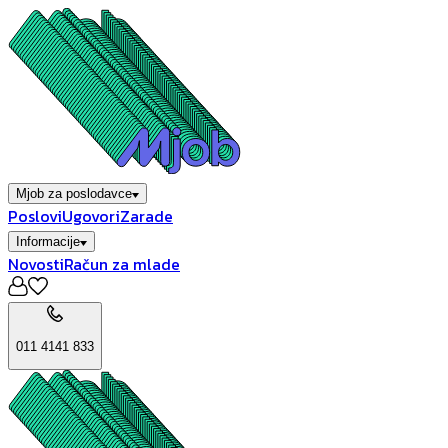
Mjob za poslodavce
Poslovi
Ugovori
Zarade
Informacije
Novosti
Račun za mlade
011 4141 833