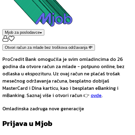
Mjob za poslodavce
Otvori račun za mlade bez troškova održavanja 💸
ProCredit Bank omogućila je svim omladincima do 26
godina da otvore račun za mlade - potpuno online, bez
odlaska u ekspozituru. Uz ovaj račun ne plaćaš trošak
mesečnog održavanja računa, besplatno dobijaš
MasterCard i Dina karticu, kao i besplatan eBanking i
mBanking. Saznaj više i otvori račun 👉
ovde
.
Omladinska zadruga nove generacije
Prijava u Mjob