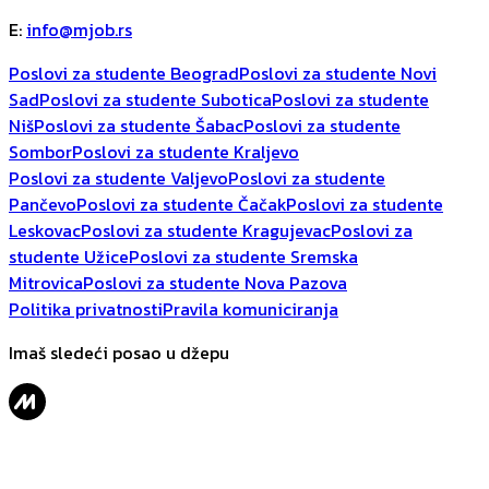
E
:
info@mjob.rs
Poslovi za studente Beograd
Poslovi za studente Novi
Sad
Poslovi za studente Subotica
Poslovi za studente
Niš
Poslovi za studente Šabac
Poslovi za studente
Sombor
Poslovi za studente Kraljevo
Poslovi za studente Valjevo
Poslovi za studente
Pančevo
Poslovi za studente Čačak
Poslovi za studente
Leskovac
Poslovi za studente Kragujevac
Poslovi za
studente Užice
Poslovi za studente Sremska
Mitrovica
Poslovi za studente Nova Pazova
Politika privatnosti
Pravila komuniciranja
Imaš sledeći posao u džepu