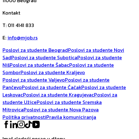
11000
Beograd
Kontakt
T
:
011 4141 833
E
:
info@mjob.rs
Poslovi za studente Beograd
Poslovi za studente Novi
Sad
Poslovi za studente Subotica
Poslovi za studente
Niš
Poslovi za studente Šabac
Poslovi za studente
Sombor
Poslovi za studente Kraljevo
Poslovi za studente Valjevo
Poslovi za studente
Pančevo
Poslovi za studente Čačak
Poslovi za studente
Leskovac
Poslovi za studente Kragujevac
Poslovi za
studente Užice
Poslovi za studente Sremska
Mitrovica
Poslovi za studente Nova Pazova
Politika privatnosti
Pravila komuniciranja
Imaš sledeći posao u džepu