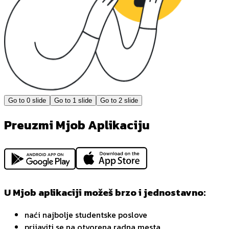
Go to
0
slide
Go to
1
slide
Go to
2
slide
Preuzmi Mjob Aplikaciju
U Mjob aplikaciji možeš brzo i jednostavno:
naći najbolje studentske poslove
prijaviti se na otvorena radna mesta