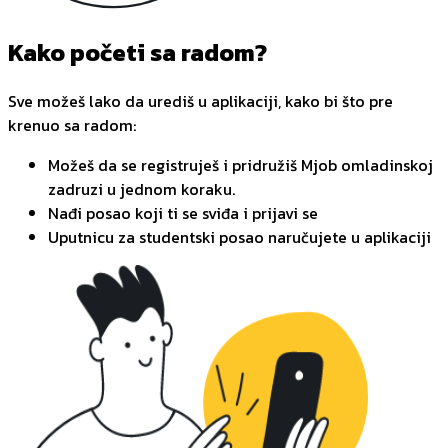
Kako početi sa radom?
Sve možeš lako da urediš u aplikaciji, kako bi što pre
krenuo sa radom:
Možeš da se registruješ i pridružiš Mjob omladinskoj
zadruzi u jednom koraku.
Nađi posao koji ti se sviđa i prijavi se
Uputnicu za studentski posao naručujete u aplikaciji