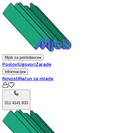
Mjob za poslodavce
Poslovi
Ugovori
Zarade
Informacije
Novosti
Račun za mlade
011 4141 833