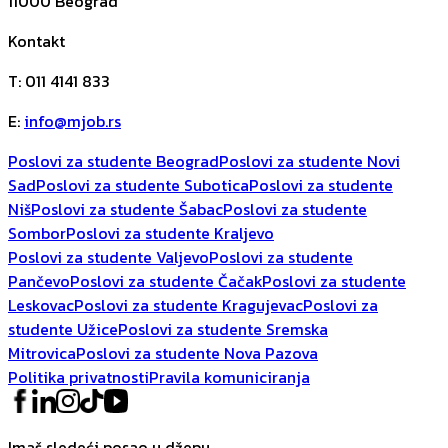
11000
Beograd
Kontakt
T
:
011 4141 833
E
:
info@mjob.rs
Poslovi za studente Beograd
Poslovi za studente Novi
Sad
Poslovi za studente Subotica
Poslovi za studente
Niš
Poslovi za studente Šabac
Poslovi za studente
Sombor
Poslovi za studente Kraljevo
Poslovi za studente Valjevo
Poslovi za studente
Pančevo
Poslovi za studente Čačak
Poslovi za studente
Leskovac
Poslovi za studente Kragujevac
Poslovi za
studente Užice
Poslovi za studente Sremska
Mitrovica
Poslovi za studente Nova Pazova
Politika privatnosti
Pravila komuniciranja
Imaš sledeći posao u džepu