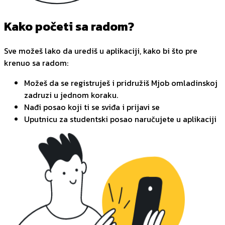
Kako početi sa radom?
Sve možeš lako da urediš u aplikaciji, kako bi što pre
krenuo sa radom:
Možeš da se registruješ i pridružiš Mjob omladinskoj
zadruzi u jednom koraku.
Nađi posao koji ti se sviđa i prijavi se
Uputnicu za studentski posao naručujete u aplikaciji