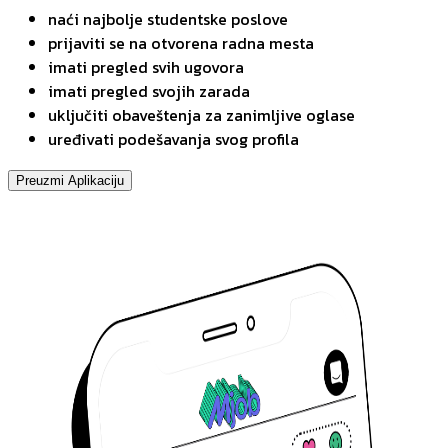
naći najbolje studentske poslove
prijaviti se na otvorena radna mesta
imati pregled svih ugovora
imati pregled svojih zarada
uključiti obaveštenja za zanimljive oglase
uređivati podešavanja svog profila
Preuzmi Aplikaciju