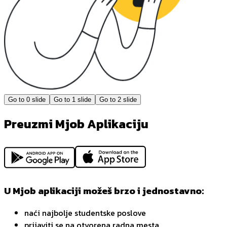
Go to
0
slide
Go to
1
slide
Go to
2
slide
Preuzmi Mjob Aplikaciju
U Mjob aplikaciji možeš brzo i jednostavno:
naći najbolje studentske poslove
prijaviti se na otvorena radna mesta