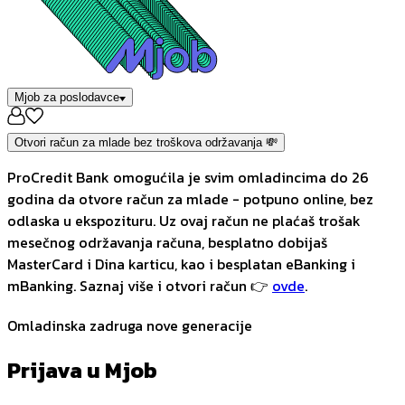
Mjob za poslodavce
Otvori račun za mlade bez troškova održavanja 💸
ProCredit Bank omogućila je svim omladincima do 26
godina da otvore račun za mlade - potpuno online, bez
odlaska u ekspozituru. Uz ovaj račun ne plaćaš trošak
mesečnog održavanja računa, besplatno dobijaš
MasterCard i Dina karticu, kao i besplatan eBanking i
mBanking. Saznaj više i otvori račun 👉
ovde
.
Omladinska zadruga nove generacije
Prijava u Mjob