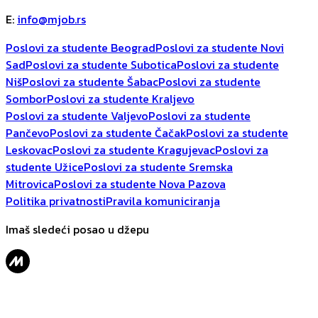
E
:
info@mjob.rs
Poslovi za studente Beograd
Poslovi za studente Novi
Sad
Poslovi za studente Subotica
Poslovi za studente
Niš
Poslovi za studente Šabac
Poslovi za studente
Sombor
Poslovi za studente Kraljevo
Poslovi za studente Valjevo
Poslovi za studente
Pančevo
Poslovi za studente Čačak
Poslovi za studente
Leskovac
Poslovi za studente Kragujevac
Poslovi za
studente Užice
Poslovi za studente Sremska
Mitrovica
Poslovi za studente Nova Pazova
Politika privatnosti
Pravila komuniciranja
Imaš sledeći posao u džepu