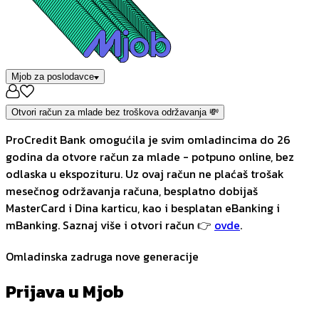
Mjob za poslodavce
Otvori račun za mlade bez troškova održavanja 💸
ProCredit Bank omogućila je svim omladincima do 26
godina da otvore račun za mlade - potpuno online, bez
odlaska u ekspozituru. Uz ovaj račun ne plaćaš trošak
mesečnog održavanja računa, besplatno dobijaš
MasterCard i Dina karticu, kao i besplatan eBanking i
mBanking. Saznaj više i otvori račun 👉
ovde
.
Omladinska zadruga nove generacije
Prijava u Mjob