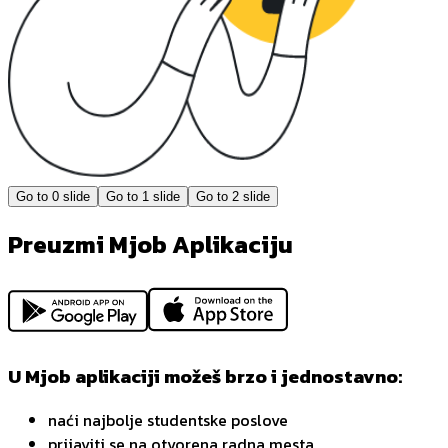
Go to
0
slide
Go to
1
slide
Go to
2
slide
Preuzmi Mjob Aplikaciju
U Mjob aplikaciji možeš brzo i jednostavno:
naći najbolje studentske poslove
prijaviti se na otvorena radna mesta