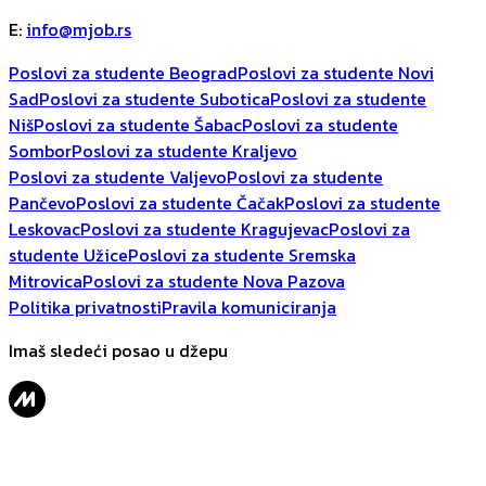
E
:
info@mjob.rs
Poslovi za studente Beograd
Poslovi za studente Novi
Sad
Poslovi za studente Subotica
Poslovi za studente
Niš
Poslovi za studente Šabac
Poslovi za studente
Sombor
Poslovi za studente Kraljevo
Poslovi za studente Valjevo
Poslovi za studente
Pančevo
Poslovi za studente Čačak
Poslovi za studente
Leskovac
Poslovi za studente Kragujevac
Poslovi za
studente Užice
Poslovi za studente Sremska
Mitrovica
Poslovi za studente Nova Pazova
Politika privatnosti
Pravila komuniciranja
Imaš sledeći posao u džepu