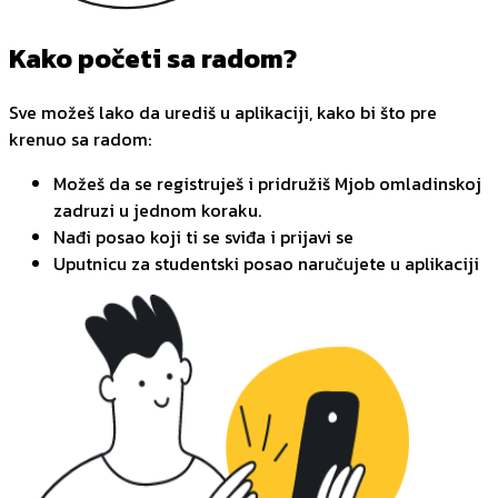
Kako početi sa radom?
Sve možeš lako da urediš u aplikaciji, kako bi što pre
krenuo sa radom:
Možeš da se registruješ i pridružiš Mjob omladinskoj
zadruzi u jednom koraku.
Nađi posao koji ti se sviđa i prijavi se
Uputnicu za studentski posao naručujete u aplikaciji