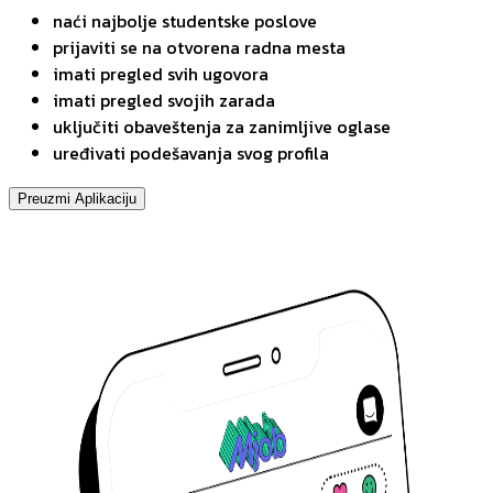
naći najbolje studentske poslove
prijaviti se na otvorena radna mesta
imati pregled svih ugovora
imati pregled svojih zarada
uključiti obaveštenja za zanimljive oglase
uređivati podešavanja svog profila
Preuzmi Aplikaciju