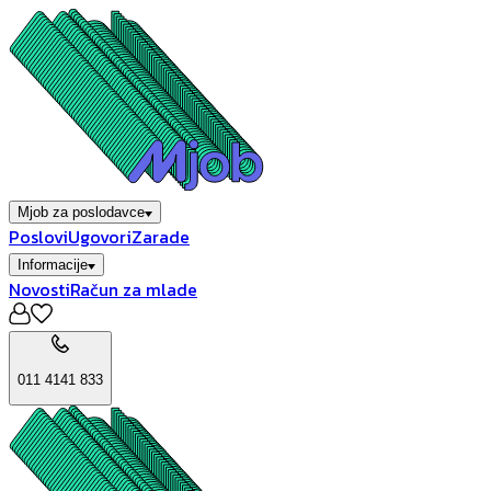
Mjob za poslodavce
Poslovi
Ugovori
Zarade
Informacije
Novosti
Račun za mlade
011 4141 833