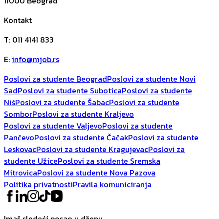
11000
Beograd
Kontakt
T
:
011 4141 833
E
:
info@mjob.rs
Poslovi za studente Beograd
Poslovi za studente Novi
Sad
Poslovi za studente Subotica
Poslovi za studente
Niš
Poslovi za studente Šabac
Poslovi za studente
Sombor
Poslovi za studente Kraljevo
Poslovi za studente Valjevo
Poslovi za studente
Pančevo
Poslovi za studente Čačak
Poslovi za studente
Leskovac
Poslovi za studente Kragujevac
Poslovi za
studente Užice
Poslovi za studente Sremska
Mitrovica
Poslovi za studente Nova Pazova
Politika privatnosti
Pravila komuniciranja
Imaš sledeći posao u džepu