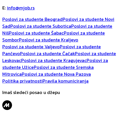
E
:
info@mjob.rs
Poslovi za studente Beograd
Poslovi za studente Novi
Sad
Poslovi za studente Subotica
Poslovi za studente
Niš
Poslovi za studente Šabac
Poslovi za studente
Sombor
Poslovi za studente Kraljevo
Poslovi za studente Valjevo
Poslovi za studente
Pančevo
Poslovi za studente Čačak
Poslovi za studente
Leskovac
Poslovi za studente Kragujevac
Poslovi za
studente Užice
Poslovi za studente Sremska
Mitrovica
Poslovi za studente Nova Pazova
Politika privatnosti
Pravila komuniciranja
Imaš sledeći posao u džepu