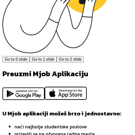
Go to
0
slide
Go to
1
slide
Go to
2
slide
Preuzmi Mjob Aplikaciju
U Mjob aplikaciji možeš brzo i jednostavno:
naći najbolje studentske poslove
prijaviti se na otvorena radna mesta