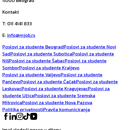
11000
Beograd
Kontakt
T
:
011 4141 833
E
:
info@mjob.rs
Poslovi za studente Beograd
Poslovi za studente Novi
Sad
Poslovi za studente Subotica
Poslovi za studente
Niš
Poslovi za studente Šabac
Poslovi za studente
Sombor
Poslovi za studente Kraljevo
Poslovi za studente Valjevo
Poslovi za studente
Pančevo
Poslovi za studente Čačak
Poslovi za studente
Leskovac
Poslovi za studente Kragujevac
Poslovi za
studente Užice
Poslovi za studente Sremska
Mitrovica
Poslovi za studente Nova Pazova
Politika privatnosti
Pravila komuniciranja
Imaš sledeći posao u džepu