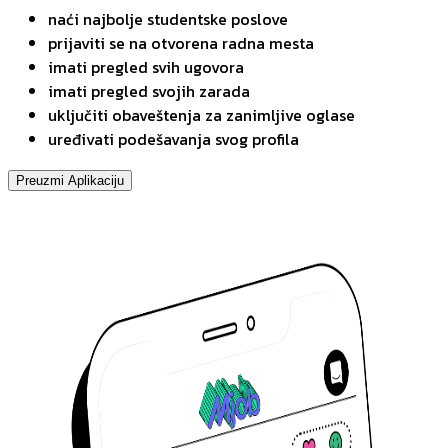
naći najbolje studentske poslove
prijaviti se na otvorena radna mesta
imati pregled svih ugovora
imati pregled svojih zarada
uključiti obaveštenja za zanimljive oglase
uređivati podešavanja svog profila
Preuzmi Aplikaciju