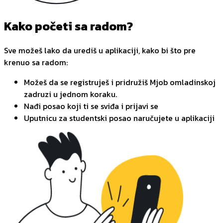
Kako početi sa radom?
Sve možeš lako da urediš u aplikaciji, kako bi što pre
krenuo sa radom:
Možeš da se registruješ i pridružiš Mjob omladinskoj
zadruzi u jednom koraku.
Nađi posao koji ti se sviđa i prijavi se
Uputnicu za studentski posao naručujete u aplikaciji