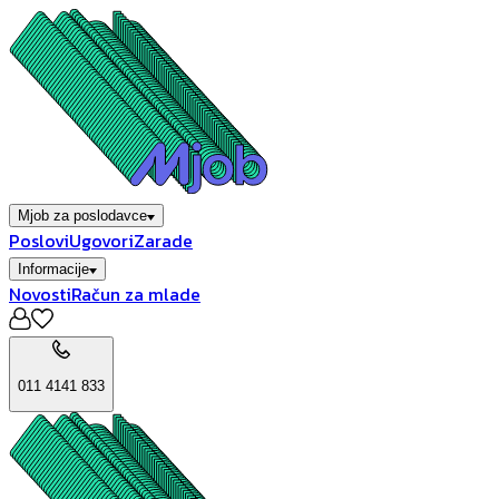
Mjob za poslodavce
Poslovi
Ugovori
Zarade
Informacije
Novosti
Račun za mlade
011 4141 833