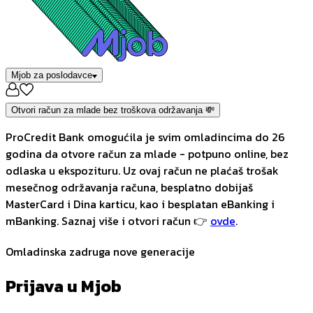
Mjob za poslodavce
Otvori račun za mlade bez troškova održavanja 💸
ProCredit Bank omogućila je svim omladincima do 26
godina da otvore račun za mlade - potpuno online, bez
odlaska u ekspozituru. Uz ovaj račun ne plaćaš trošak
mesečnog održavanja računa, besplatno dobijaš
MasterCard i Dina karticu, kao i besplatan eBanking i
mBanking. Saznaj više i otvori račun 👉
ovde
.
Omladinska zadruga nove generacije
Prijava u Mjob