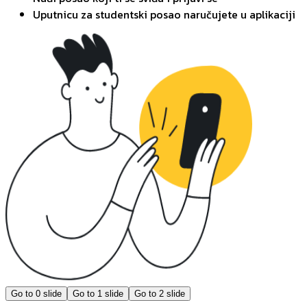
Uputnicu za studentski posao naručujete u aplikaciji
Go to
0
slide
Go to
1
slide
Go to
2
slide