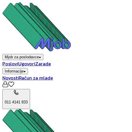
Mjob za poslodavce
Poslovi
Ugovori
Zarade
Informacije
Novosti
Račun za mlade
011 4141 833