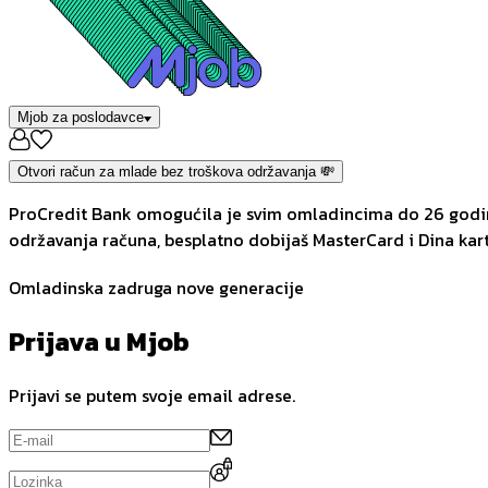
Mjob za poslodavce
Otvori račun za mlade bez troškova održavanja 💸
ProCredit Bank omogućila je svim omladincima do 26 godina
održavanja računa, besplatno dobijaš MasterCard i Dina kart
Omladinska zadruga nove generacije
Prijava u Mjob
Prijavi se putem svoje email adrese.