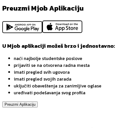
Preuzmi Mjob Aplikaciju
U Mjob aplikaciji možeš brzo i jednostavno:
naći najbolje studentske poslove
prijaviti se na otvorena radna mesta
imati pregled svih ugovora
imati pregled svojih zarada
uključiti obaveštenja za zanimljive oglase
uređivati podešavanja svog profila
Preuzmi Aplikaciju