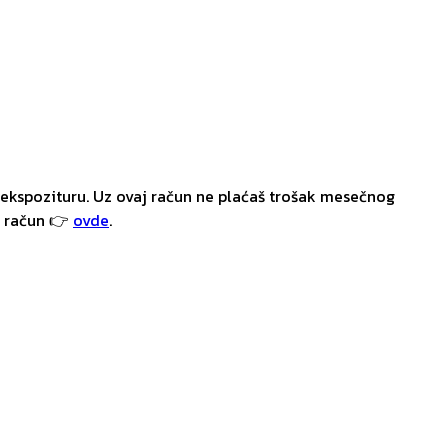
ekspozituru. Uz ovaj račun ne plaćaš trošak mesečnog
i račun 👉
ovde
.