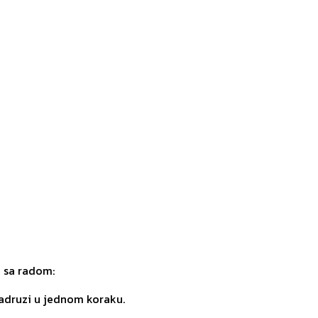
o sa radom:
zadruzi u jednom koraku.