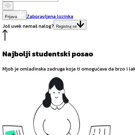
Zaboravljena lozinka
Prijava
Još uvek nemaš nalog?
Registruj se
Najbolji studentski posao
Mjob je omladinska zadruga koja ti omogućava da brzo i la