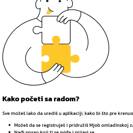
Kako početi sa radom?
Sve možeš lako da urediš u aplikaciji, kako bi što pre krenu
Možeš da se registruješ i pridružiš Mjob omladinskoj 
Nađi posao koji ti se sviđa i prijavi se