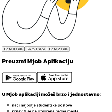
Go to
0
slide
Go to
1
slide
Go to
2
slide
Preuzmi Mjob Aplikaciju
U Mjob aplikaciji možeš brzo i jednostavno:
naći najbolje studentske poslove
prijaviti se na otvorena radna mesta