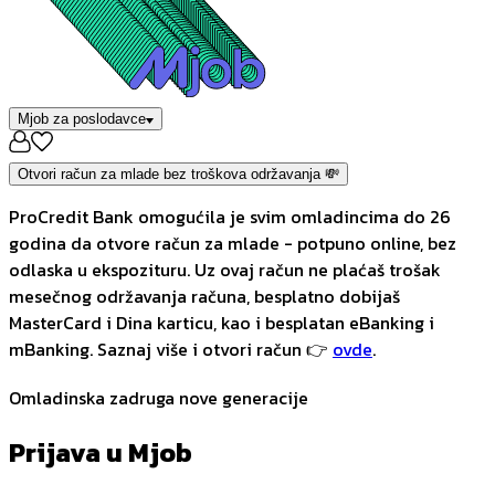
Mjob za poslodavce
Otvori račun za mlade bez troškova održavanja 💸
ProCredit Bank omogućila je svim omladincima do 26
godina da otvore račun za mlade - potpuno online, bez
odlaska u ekspozituru. Uz ovaj račun ne plaćaš trošak
mesečnog održavanja računa, besplatno dobijaš
MasterCard i Dina karticu, kao i besplatan eBanking i
mBanking. Saznaj više i otvori račun 👉
ovde
.
Omladinska zadruga nove generacije
Prijava u Mjob