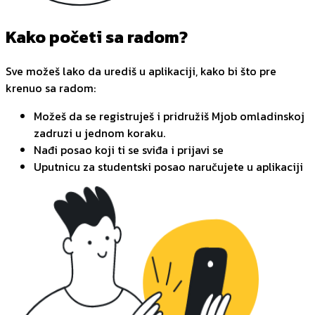
Kako početi sa radom?
Sve možeš lako da urediš u aplikaciji, kako bi što pre
krenuo sa radom:
Možeš da se registruješ i pridružiš Mjob omladinskoj
zadruzi u jednom koraku.
Nađi posao koji ti se sviđa i prijavi se
Uputnicu za studentski posao naručujete u aplikaciji