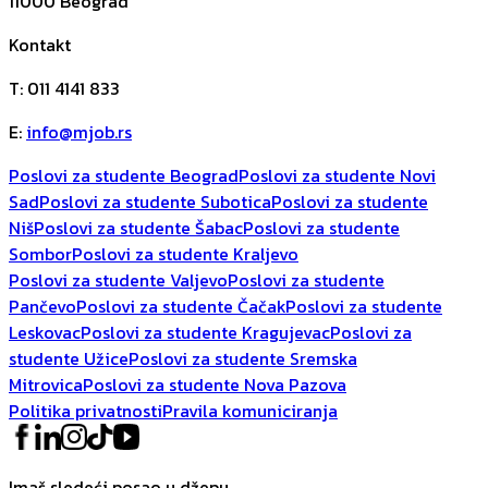
11000
Beograd
Kontakt
T
:
011 4141 833
E
:
info@mjob.rs
Poslovi za studente Beograd
Poslovi za studente Novi
Sad
Poslovi za studente Subotica
Poslovi za studente
Niš
Poslovi za studente Šabac
Poslovi za studente
Sombor
Poslovi za studente Kraljevo
Poslovi za studente Valjevo
Poslovi za studente
Pančevo
Poslovi za studente Čačak
Poslovi za studente
Leskovac
Poslovi za studente Kragujevac
Poslovi za
studente Užice
Poslovi za studente Sremska
Mitrovica
Poslovi za studente Nova Pazova
Politika privatnosti
Pravila komuniciranja
Imaš sledeći posao u džepu