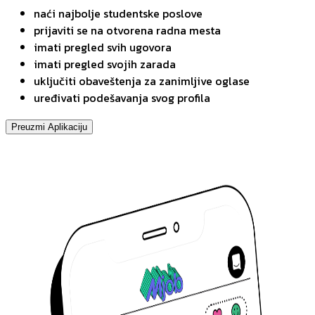
naći najbolje studentske poslove
prijaviti se na otvorena radna mesta
imati pregled svih ugovora
imati pregled svojih zarada
uključiti obaveštenja za zanimljive oglase
uređivati podešavanja svog profila
Preuzmi Aplikaciju