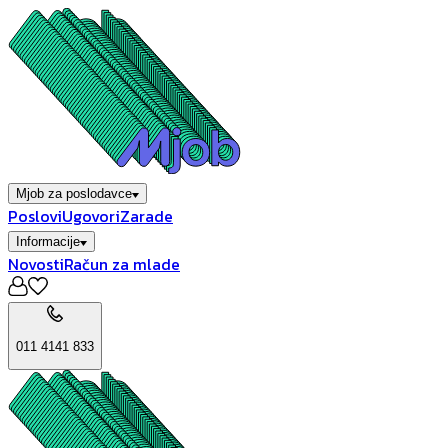
Mjob za poslodavce
Poslovi
Ugovori
Zarade
Informacije
Novosti
Račun za mlade
011 4141 833