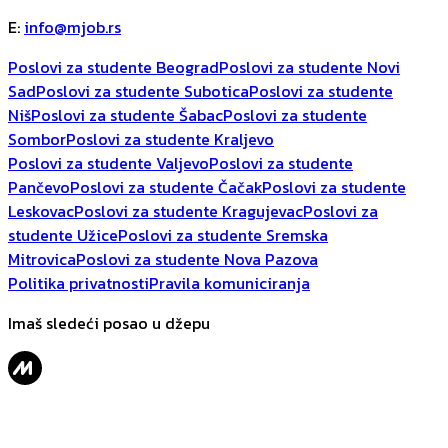
E
:
info@mjob.rs
Poslovi za studente Beograd
Poslovi za studente Novi
Sad
Poslovi za studente Subotica
Poslovi za studente
Niš
Poslovi za studente Šabac
Poslovi za studente
Sombor
Poslovi za studente Kraljevo
Poslovi za studente Valjevo
Poslovi za studente
Pančevo
Poslovi za studente Čačak
Poslovi za studente
Leskovac
Poslovi za studente Kragujevac
Poslovi za
studente Užice
Poslovi za studente Sremska
Mitrovica
Poslovi za studente Nova Pazova
Politika privatnosti
Pravila komuniciranja
Imaš sledeći posao u džepu