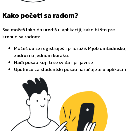
Kako početi sa radom?
Sve možeš lako da urediš u aplikaciji, kako bi što pre
krenuo sa radom:
Možeš da se registruješ i pridružiš Mjob omladinskoj
zadruzi u jednom koraku.
Nađi posao koji ti se sviđa i prijavi se
Uputnicu za studentski posao naručujete u aplikaciji