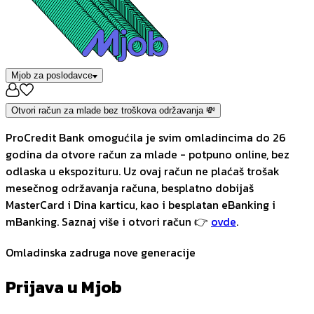
Mjob za poslodavce
Otvori račun za mlade bez troškova održavanja 💸
ProCredit Bank omogućila je svim omladincima do 26
godina da otvore račun za mlade - potpuno online, bez
odlaska u ekspozituru. Uz ovaj račun ne plaćaš trošak
mesečnog održavanja računa, besplatno dobijaš
MasterCard i Dina karticu, kao i besplatan eBanking i
mBanking. Saznaj više i otvori račun 👉
ovde
.
Omladinska zadruga nove generacije
Prijava u Mjob