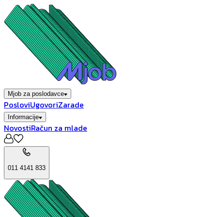
Mjob za poslodavce
Poslovi
Ugovori
Zarade
Informacije
Novosti
Račun za mlade
011 4141 833