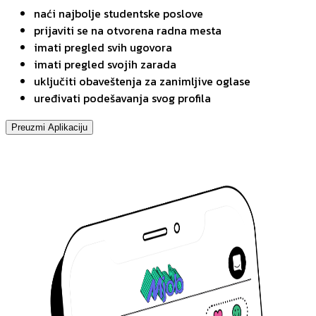
naći najbolje studentske poslove
prijaviti se na otvorena radna mesta
imati pregled svih ugovora
imati pregled svojih zarada
uključiti obaveštenja za zanimljive oglase
uređivati podešavanja svog profila
Preuzmi Aplikaciju