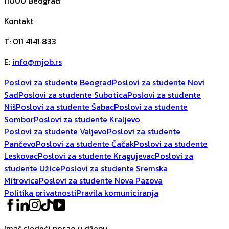
11000
Beograd
Kontakt
T
:
011 4141 833
E
:
info@mjob.rs
Poslovi za studente Beograd
Poslovi za studente Novi
Sad
Poslovi za studente Subotica
Poslovi za studente
Niš
Poslovi za studente Šabac
Poslovi za studente
Sombor
Poslovi za studente Kraljevo
Poslovi za studente Valjevo
Poslovi za studente
Pančevo
Poslovi za studente Čačak
Poslovi za studente
Leskovac
Poslovi za studente Kragujevac
Poslovi za
studente Užice
Poslovi za studente Sremska
Mitrovica
Poslovi za studente Nova Pazova
Politika privatnosti
Pravila komuniciranja
Imaš sledeći posao u džepu