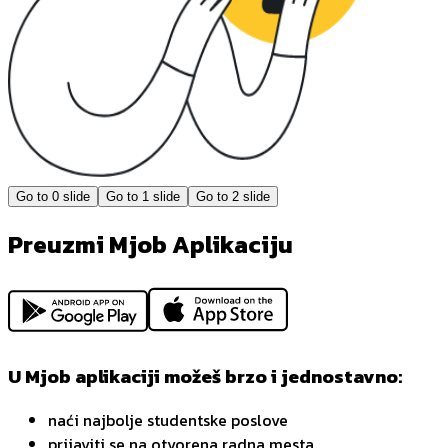
Go to
0
slide
Go to
1
slide
Go to
2
slide
Preuzmi Mjob Aplikaciju
U Mjob aplikaciji možeš brzo i jednostavno:
naći najbolje studentske poslove
prijaviti se na otvorena radna mesta