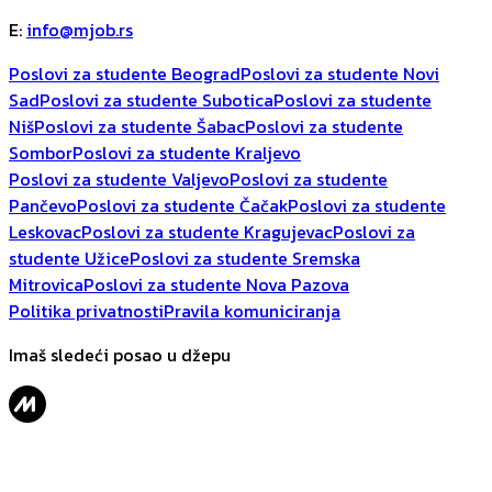
E
:
info@mjob.rs
Poslovi za studente Beograd
Poslovi za studente Novi
Sad
Poslovi za studente Subotica
Poslovi za studente
Niš
Poslovi za studente Šabac
Poslovi za studente
Sombor
Poslovi za studente Kraljevo
Poslovi za studente Valjevo
Poslovi za studente
Pančevo
Poslovi za studente Čačak
Poslovi za studente
Leskovac
Poslovi za studente Kragujevac
Poslovi za
studente Užice
Poslovi za studente Sremska
Mitrovica
Poslovi za studente Nova Pazova
Politika privatnosti
Pravila komuniciranja
Imaš sledeći posao u džepu