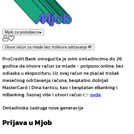
Mjob za poslodavce
Otvori račun za mlade bez troškova održavanja 💸
ProCredit Bank omogućila je svim omladincima do 26
godina da otvore račun za mlade - potpuno online, bez
odlaska u ekspozituru. Uz ovaj račun ne plaćaš trošak
mesečnog održavanja računa, besplatno dobijaš
MasterCard i Dina karticu, kao i besplatan eBanking i
mBanking. Saznaj više i otvori račun 👉
ovde
.
Omladinska zadruga nove generacije
Prijava u Mjob