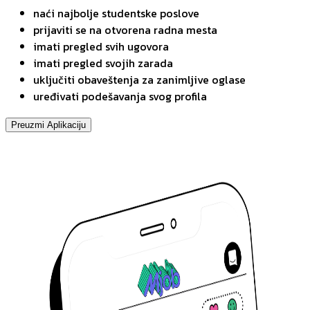
naći najbolje studentske poslove
prijaviti se na otvorena radna mesta
imati pregled svih ugovora
imati pregled svojih zarada
uključiti obaveštenja za zanimljive oglase
uređivati podešavanja svog profila
Preuzmi Aplikaciju