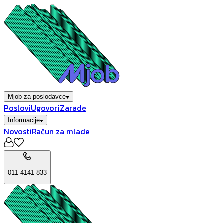
Mjob za poslodavce
Poslovi
Ugovori
Zarade
Informacije
Novosti
Račun za mlade
011 4141 833