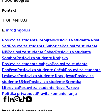
11000
Beograd
Kontakt
T
:
011 4141 833
E
:
info@mjob.rs
Poslovi za studente Beograd
Poslovi za studente Novi
Sad
Poslovi za studente Subotica
Poslovi za studente
Niš
Poslovi za studente Šabac
Poslovi za studente
Sombor
Poslovi za studente Kraljevo
Poslovi za studente Valjevo
Poslovi za studente
Pančevo
Poslovi za studente Čačak
Poslovi za studente
Leskovac
Poslovi za studente Kragujevac
Poslovi za
studente Užice
Poslovi za studente Sremska
Mitrovica
Poslovi za studente Nova Pazova
Politika privatnosti
Pravila komuniciranja
Imaš sledeći posao u džepu