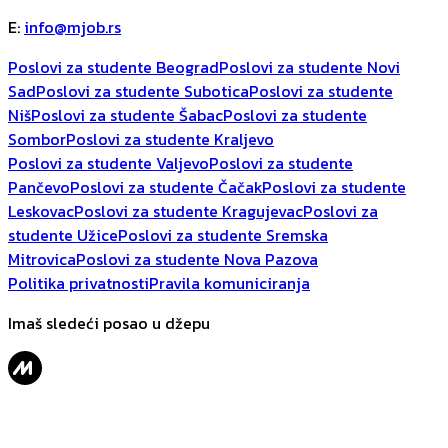
E
:
info@mjob.rs
Poslovi za studente Beograd
Poslovi za studente Novi
Sad
Poslovi za studente Subotica
Poslovi za studente
Niš
Poslovi za studente Šabac
Poslovi za studente
Sombor
Poslovi za studente Kraljevo
Poslovi za studente Valjevo
Poslovi za studente
Pančevo
Poslovi za studente Čačak
Poslovi za studente
Leskovac
Poslovi za studente Kragujevac
Poslovi za
studente Užice
Poslovi za studente Sremska
Mitrovica
Poslovi za studente Nova Pazova
Politika privatnosti
Pravila komuniciranja
Imaš sledeći posao u džepu