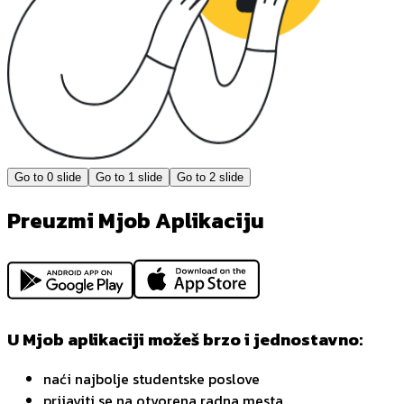
Go to
0
slide
Go to
1
slide
Go to
2
slide
Preuzmi Mjob Aplikaciju
U Mjob aplikaciji možeš brzo i jednostavno:
naći najbolje studentske poslove
prijaviti se na otvorena radna mesta