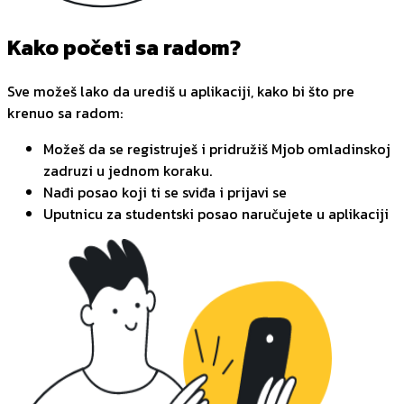
Kako početi sa radom?
Sve možeš lako da urediš u aplikaciji, kako bi što pre
krenuo sa radom:
Možeš da se registruješ i pridružiš Mjob omladinskoj
zadruzi u jednom koraku.
Nađi posao koji ti se sviđa i prijavi se
Uputnicu za studentski posao naručujete u aplikaciji