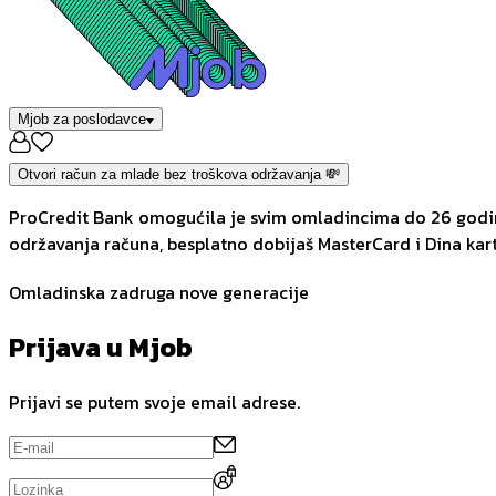
Mjob za poslodavce
Otvori račun za mlade bez troškova održavanja 💸
ProCredit Bank omogućila je svim omladincima do 26 godina
održavanja računa, besplatno dobijaš MasterCard i Dina kart
Omladinska zadruga nove generacije
Prijava u Mjob
Prijavi se putem svoje email adrese.