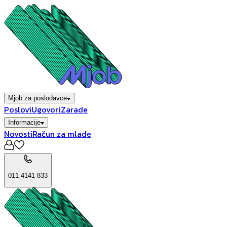
Mjob za poslodavce
Poslovi
Ugovori
Zarade
Informacije
Novosti
Račun za mlade
011 4141 833