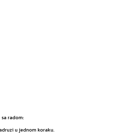
o sa radom:
zadruzi u jednom koraku.