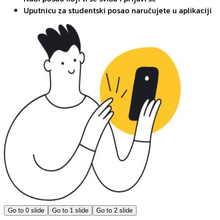
Uputnicu za studentski posao naručujete u aplikaciji
Go to
0
slide
Go to
1
slide
Go to
2
slide