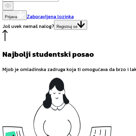
Zaboravljena lozinka
Prijava
Još uvek nemaš nalog?
Registruj se
Najbolji studentski posao
Mjob je omladinska zadruga koja ti omogućava da brzo i la