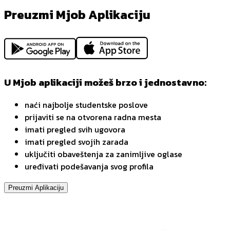
Preuzmi Mjob Aplikaciju
U Mjob aplikaciji možeš brzo i jednostavno:
naći najbolje studentske poslove
prijaviti se na otvorena radna mesta
imati pregled svih ugovora
imati pregled svojih zarada
uključiti obaveštenja za zanimljive oglase
uređivati podešavanja svog profila
Preuzmi Aplikaciju