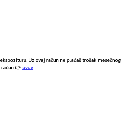
ekspozituru. Uz ovaj račun ne plaćaš trošak mesečnog
i račun 👉
ovde
.