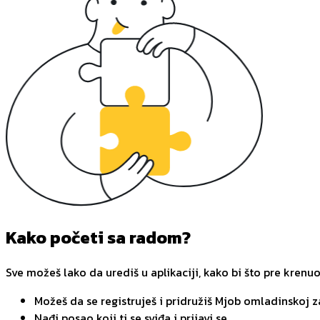
Kako početi sa radom?
Sve možeš lako da urediš u aplikaciji, kako bi što pre krenu
Možeš da se registruješ i pridružiš Mjob omladinskoj 
Nađi posao koji ti se sviđa i prijavi se