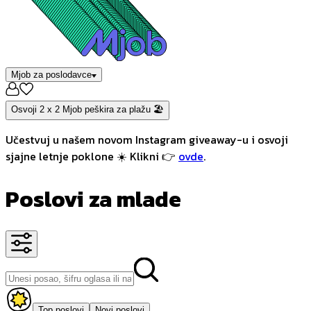
Mjob za poslodavce
Osvoji 2 x 2 Mjob peškira za plažu 🏖️
Učestvuj u našem novom Instagram giveaway-u i osvoji
sjajne letnje poklone ☀️ Klikni 👉
ovde
.
Poslovi za mlade
Top poslovi
Novi poslovi