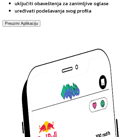
uključiti obaveštenja za zanimljive oglase
uređivati podešavanja svog profila
Preuzmi Aplikaciju