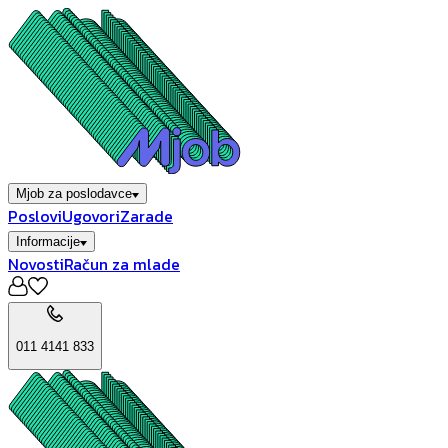
Mjob za poslodavce
Poslovi
Ugovori
Zarade
Informacije
Novosti
Račun za mlade
011 4141 833