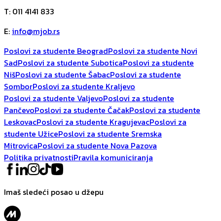
T
:
011 4141 833
E
:
info@mjob.rs
Poslovi za studente Beograd
Poslovi za studente Novi
Sad
Poslovi za studente Subotica
Poslovi za studente
Niš
Poslovi za studente Šabac
Poslovi za studente
Sombor
Poslovi za studente Kraljevo
Poslovi za studente Valjevo
Poslovi za studente
Pančevo
Poslovi za studente Čačak
Poslovi za studente
Leskovac
Poslovi za studente Kragujevac
Poslovi za
studente Užice
Poslovi za studente Sremska
Mitrovica
Poslovi za studente Nova Pazova
Politika privatnosti
Pravila komuniciranja
Imaš sledeći posao u džepu