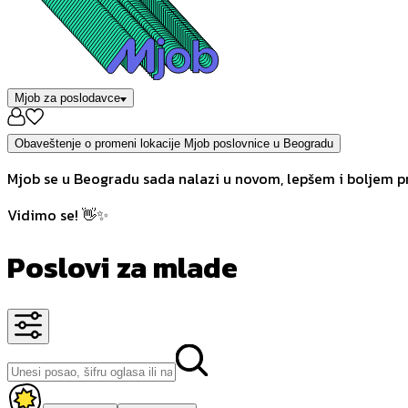
Mjob za poslodavce
Obaveštenje o promeni lokacije Mjob poslovnice u Beogradu
Mjob se u Beogradu sada nalazi u novom, lepšem i boljem pr
Vidimo se! 👋✨
Poslovi za mlade