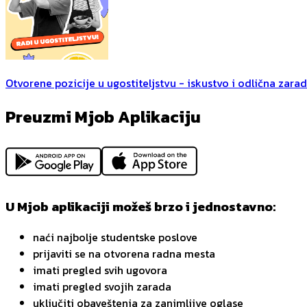
Otvorene pozicije u ugostiteljstvu - iskustvo i odlična zara
Preuzmi Mjob Aplikaciju
U Mjob aplikaciji možeš brzo i jednostavno:
naći najbolje studentske poslove
prijaviti se na otvorena radna mesta
imati pregled svih ugovora
imati pregled svojih zarada
uključiti obaveštenja za zanimljive oglase