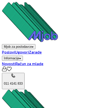
Mjob za poslodavce
Poslovi
Ugovori
Zarade
Informacije
Novosti
Račun za mlade
011 4141 833