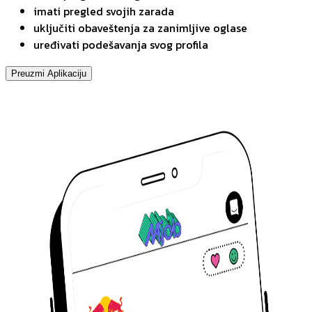
imati pregled svojih zarada
uključiti obaveštenja za zanimljive oglase
uređivati podešavanja svog profila
Preuzmi Aplikaciju