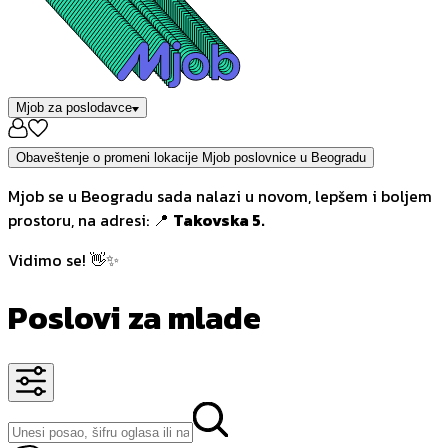
Mjob za poslodavce
Obaveštenje o promeni lokacije Mjob poslovnice u Beogradu
Mjob se u Beogradu sada nalazi u novom, lepšem i boljem
prostoru, na adresi: 📍
Takovska 5.
Vidimo se! 👋✨
Poslovi za mlade