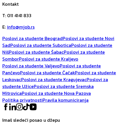
Kontakt
T
:
011 4141 833
E
:
info@mjob.rs
Poslovi za studente Beograd
Poslovi za studente Novi
Sad
Poslovi za studente Subotica
Poslovi za studente
Niš
Poslovi za studente Šabac
Poslovi za studente
Sombor
Poslovi za studente Kraljevo
Poslovi za studente Valjevo
Poslovi za studente
Pančevo
Poslovi za studente Čačak
Poslovi za studente
Leskovac
Poslovi za studente Kragujevac
Poslovi za
studente Užice
Poslovi za studente Sremska
Mitrovica
Poslovi za studente Nova Pazova
Politika privatnosti
Pravila komuniciranja
Imaš sledeći posao u džepu