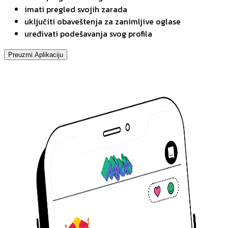
imati pregled svojih zarada
uključiti obaveštenja za zanimljive oglase
uređivati podešavanja svog profila
Preuzmi Aplikaciju