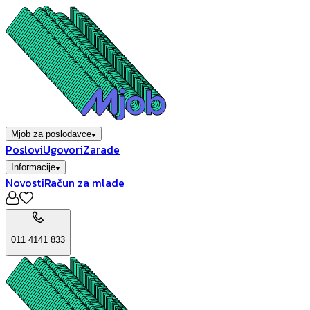
Mjob za poslodavce
Poslovi
Ugovori
Zarade
Informacije
Novosti
Račun za mlade
011 4141 833