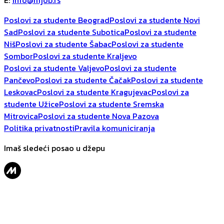
E
:
info@mjob.rs
Poslovi za studente Beograd
Poslovi za studente Novi
Sad
Poslovi za studente Subotica
Poslovi za studente
Niš
Poslovi za studente Šabac
Poslovi za studente
Sombor
Poslovi za studente Kraljevo
Poslovi za studente Valjevo
Poslovi za studente
Pančevo
Poslovi za studente Čačak
Poslovi za studente
Leskovac
Poslovi za studente Kragujevac
Poslovi za
studente Užice
Poslovi za studente Sremska
Mitrovica
Poslovi za studente Nova Pazova
Politika privatnosti
Pravila komuniciranja
Imaš sledeći posao u džepu