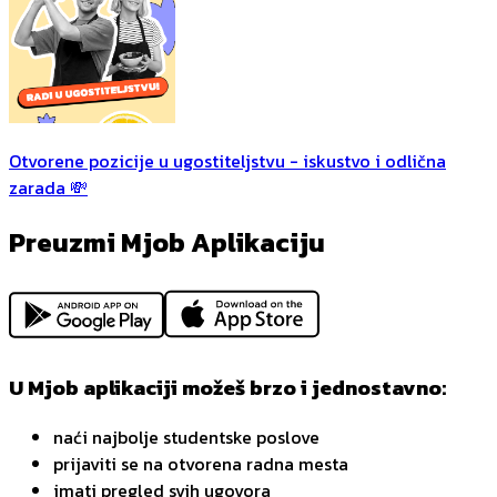
Otvorene pozicije u ugostiteljstvu - iskustvo i odlična
zarada 💸
Preuzmi Mjob Aplikaciju
U Mjob aplikaciji možeš brzo i jednostavno:
naći najbolje studentske poslove
prijaviti se na otvorena radna mesta
imati pregled svih ugovora