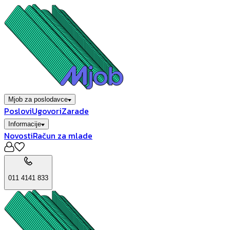
Mjob za poslodavce
Poslovi
Ugovori
Zarade
Informacije
Novosti
Račun za mlade
011 4141 833