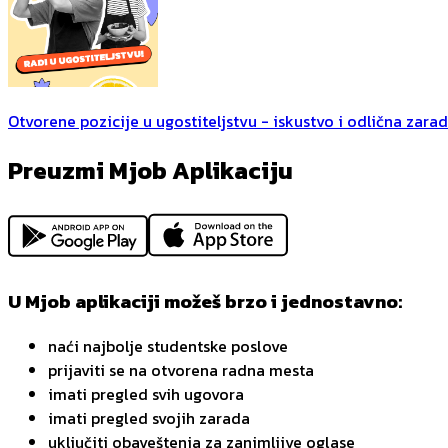
Otvorene pozicije u ugostiteljstvu - iskustvo i odlična zara
Preuzmi Mjob Aplikaciju
U Mjob aplikaciji možeš brzo i jednostavno:
naći najbolje studentske poslove
prijaviti se na otvorena radna mesta
imati pregled svih ugovora
imati pregled svojih zarada
uključiti obaveštenja za zanimljive oglase