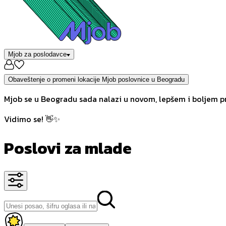
Mjob za poslodavce
Obaveštenje o promeni lokacije Mjob poslovnice u Beogradu
Mjob se u Beogradu sada nalazi u novom, lepšem i boljem pr
Vidimo se! 👋✨
Poslovi za mlade