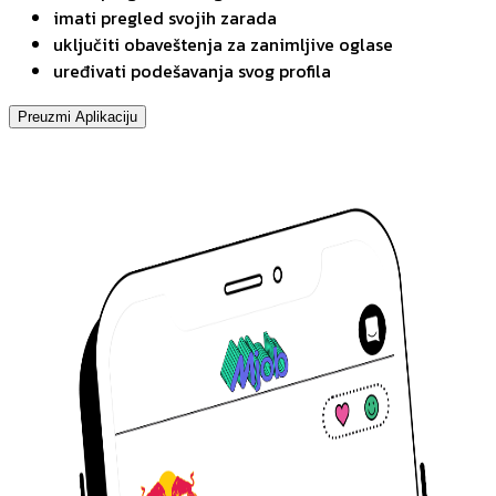
imati pregled svojih zarada
uključiti obaveštenja za zanimljive oglase
uređivati podešavanja svog profila
Preuzmi Aplikaciju