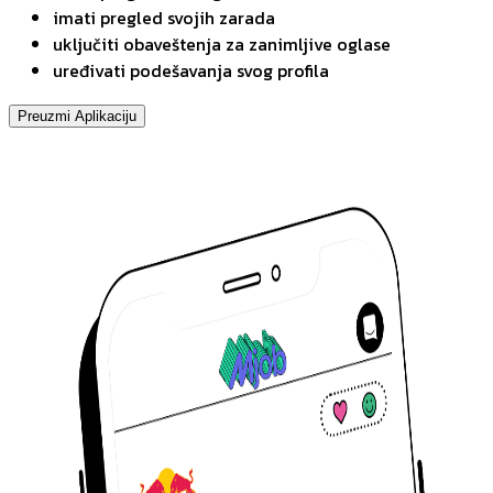
imati pregled svojih zarada
uključiti obaveštenja za zanimljive oglase
uređivati podešavanja svog profila
Preuzmi Aplikaciju