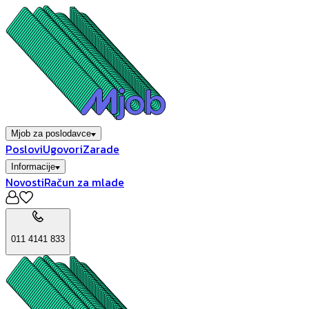
Mjob za poslodavce
Poslovi
Ugovori
Zarade
Informacije
Novosti
Račun za mlade
011 4141 833