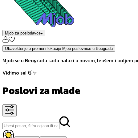
Mjob za poslodavce
Obaveštenje o promeni lokacije Mjob poslovnice u Beogradu
Mjob se u Beogradu sada nalazi u novom, lepšem i boljem pr
Vidimo se! 👋✨
Poslovi za mlade