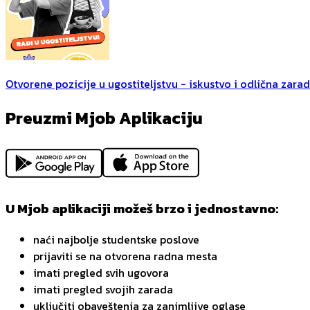
Otvorene pozicije u ugostiteljstvu - iskustvo i odlična zara
Preuzmi Mjob Aplikaciju
U Mjob aplikaciji možeš brzo i jednostavno:
naći najbolje studentske poslove
prijaviti se na otvorena radna mesta
imati pregled svih ugovora
imati pregled svojih zarada
uključiti obaveštenja za zanimljive oglase