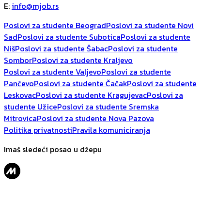
E
:
info@mjob.rs
Poslovi za studente Beograd
Poslovi za studente Novi
Sad
Poslovi za studente Subotica
Poslovi za studente
Niš
Poslovi za studente Šabac
Poslovi za studente
Sombor
Poslovi za studente Kraljevo
Poslovi za studente Valjevo
Poslovi za studente
Pančevo
Poslovi za studente Čačak
Poslovi za studente
Leskovac
Poslovi za studente Kragujevac
Poslovi za
studente Užice
Poslovi za studente Sremska
Mitrovica
Poslovi za studente Nova Pazova
Politika privatnosti
Pravila komuniciranja
Imaš sledeći posao u džepu