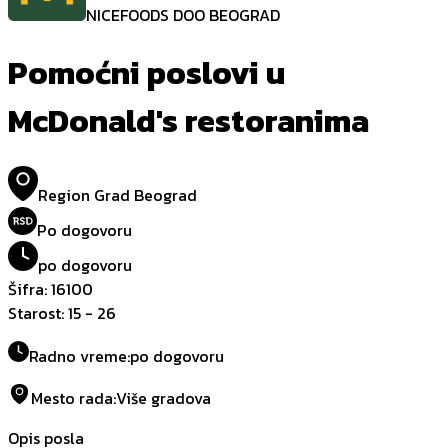
NICEFOODS DOO BEOGRAD
Pomoćni poslovi u
McDonald's restoranima
Region Grad Beograd
Po dogovoru
po dogovoru
Šifra
:
16100
Starost
:
15
- 26
Radno vreme
:
po dogovoru
Mesto rada
:
Više gradova
Opis posla