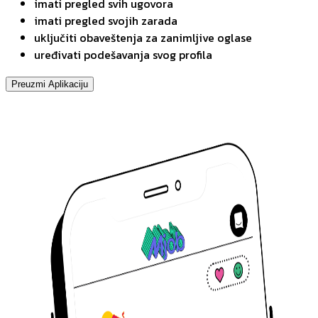
imati pregled svih ugovora
imati pregled svojih zarada
uključiti obaveštenja za zanimljive oglase
uređivati podešavanja svog profila
Preuzmi Aplikaciju