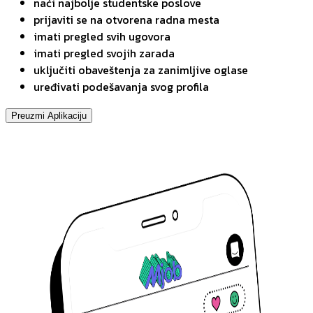
naći najbolje studentske poslove
prijaviti se na otvorena radna mesta
imati pregled svih ugovora
imati pregled svojih zarada
uključiti obaveštenja za zanimljive oglase
uređivati podešavanja svog profila
Preuzmi Aplikaciju