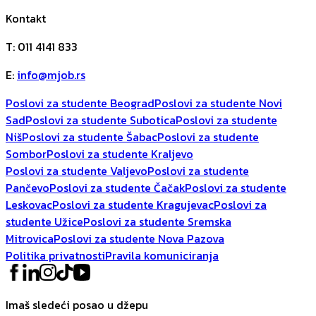
Kontakt
T
:
011 4141 833
E
:
info@mjob.rs
Poslovi za studente Beograd
Poslovi za studente Novi
Sad
Poslovi za studente Subotica
Poslovi za studente
Niš
Poslovi za studente Šabac
Poslovi za studente
Sombor
Poslovi za studente Kraljevo
Poslovi za studente Valjevo
Poslovi za studente
Pančevo
Poslovi za studente Čačak
Poslovi za studente
Leskovac
Poslovi za studente Kragujevac
Poslovi za
studente Užice
Poslovi za studente Sremska
Mitrovica
Poslovi za studente Nova Pazova
Politika privatnosti
Pravila komuniciranja
Imaš sledeći posao u džepu