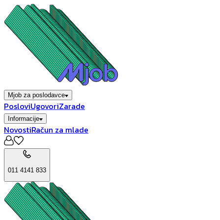
Mjob za poslodavce
Poslovi
Ugovori
Zarade
Informacije
Novosti
Račun za mlade
011 4141 833