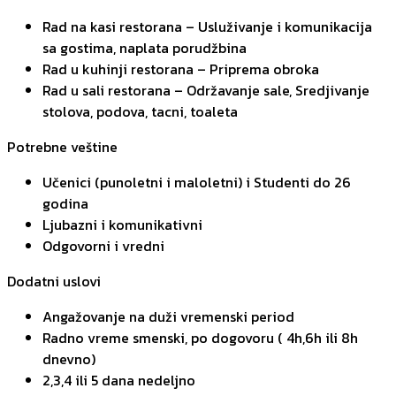
Rad na kasi restorana – Usluživanje i komunikacija
sa gostima, naplata porudžbina
Rad u kuhinji restorana – Priprema obroka
Rad u sali restorana – Održavanje sale, Sredjivanje
stolova, podova, tacni, toaleta
Potrebne veštine
Učenici (punoletni i maloletni) i Studenti do 26
godina
Ljubazni i komunikativni
Odgovorni i vredni
Dodatni uslovi
Angažovanje na duži vremenski period
Radno vreme smenski, po dogovoru ( 4h,6h ili 8h
dnevno)
2,3,4 ili 5 dana nedeljno