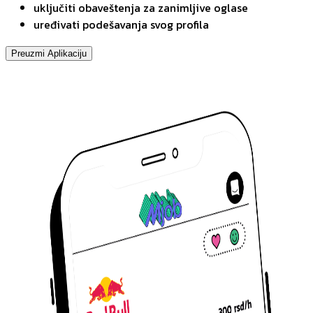
uključiti obaveštenja za zanimljive oglase
uređivati podešavanja svog profila
Preuzmi Aplikaciju