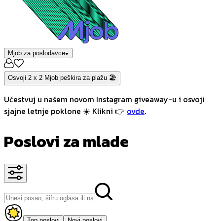
Mjob za poslodavce
Osvoji 2 x 2 Mjob peškira za plažu 🏖️
Učestvuj u našem novom Instagram giveaway-u i osvoji
sjajne letnje poklone ☀️ Klikni 👉
ovde
.
Poslovi za mlade
Top poslovi
Novi poslovi