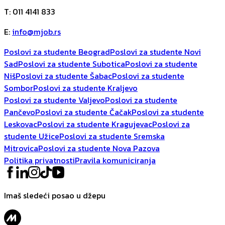
T
:
011 4141 833
E
:
info@mjob.rs
Poslovi za studente Beograd
Poslovi za studente Novi
Sad
Poslovi za studente Subotica
Poslovi za studente
Niš
Poslovi za studente Šabac
Poslovi za studente
Sombor
Poslovi za studente Kraljevo
Poslovi za studente Valjevo
Poslovi za studente
Pančevo
Poslovi za studente Čačak
Poslovi za studente
Leskovac
Poslovi za studente Kragujevac
Poslovi za
studente Užice
Poslovi za studente Sremska
Mitrovica
Poslovi za studente Nova Pazova
Politika privatnosti
Pravila komuniciranja
Imaš sledeći posao u džepu