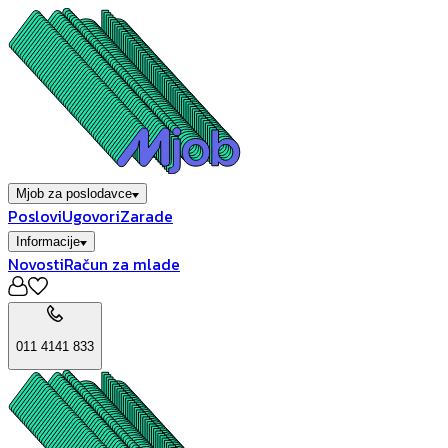
Mjob za poslodavce
Poslovi
Ugovori
Zarade
Informacije
Novosti
Račun za mlade
011 4141 833