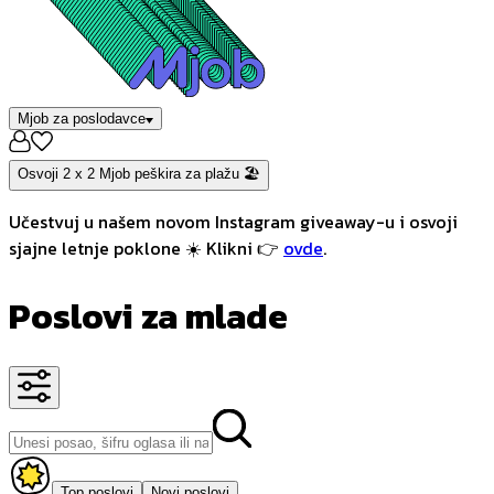
Mjob za poslodavce
Osvoji 2 x 2 Mjob peškira za plažu 🏖️
Učestvuj u našem novom Instagram giveaway-u i osvoji
sjajne letnje poklone ☀️ Klikni 👉
ovde
.
Poslovi za mlade
Top poslovi
Novi poslovi