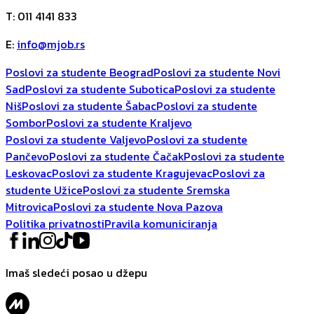
T
:
011 4141 833
E
:
info@mjob.rs
Poslovi za studente Beograd
Poslovi za studente Novi
Sad
Poslovi za studente Subotica
Poslovi za studente
Niš
Poslovi za studente Šabac
Poslovi za studente
Sombor
Poslovi za studente Kraljevo
Poslovi za studente Valjevo
Poslovi za studente
Pančevo
Poslovi za studente Čačak
Poslovi za studente
Leskovac
Poslovi za studente Kragujevac
Poslovi za
studente Užice
Poslovi za studente Sremska
Mitrovica
Poslovi za studente Nova Pazova
Politika privatnosti
Pravila komuniciranja
Imaš sledeći posao u džepu