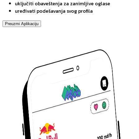
uključiti obaveštenja za zanimljive oglase
uređivati podešavanja svog profila
Preuzmi Aplikaciju