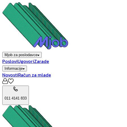
Mjob za poslodavce
Poslovi
Ugovori
Zarade
Informacije
Novosti
Račun za mlade
011 4141 833