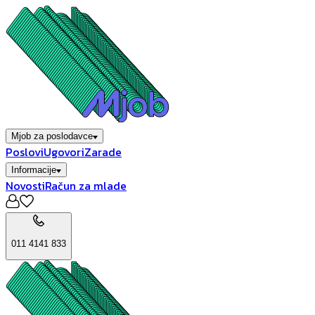
Mjob za poslodavce
Poslovi
Ugovori
Zarade
Informacije
Novosti
Račun za mlade
011 4141 833