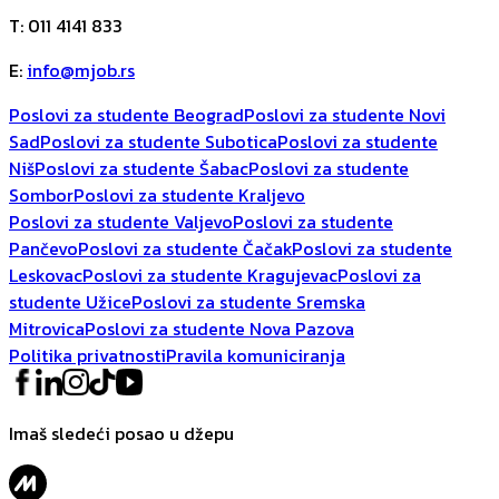
T
:
011 4141 833
E
:
info@mjob.rs
Poslovi za studente Beograd
Poslovi za studente Novi
Sad
Poslovi za studente Subotica
Poslovi za studente
Niš
Poslovi za studente Šabac
Poslovi za studente
Sombor
Poslovi za studente Kraljevo
Poslovi za studente Valjevo
Poslovi za studente
Pančevo
Poslovi za studente Čačak
Poslovi za studente
Leskovac
Poslovi za studente Kragujevac
Poslovi za
studente Užice
Poslovi za studente Sremska
Mitrovica
Poslovi za studente Nova Pazova
Politika privatnosti
Pravila komuniciranja
Imaš sledeći posao u džepu