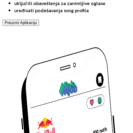
uključiti obaveštenja za zanimljive oglase
uređivati podešavanja svog profila
Preuzmi Aplikaciju