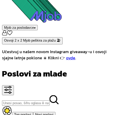
Mjob za poslodavce
Osvoji 2 x 2 Mjob peškira za plažu 🏖️
Učestvuj u našem novom Instagram giveaway-u i osvoji
sjajne letnje poklone ☀️ Klikni 👉
ovde
.
Poslovi za mlade
Top poslovi
Novi poslovi