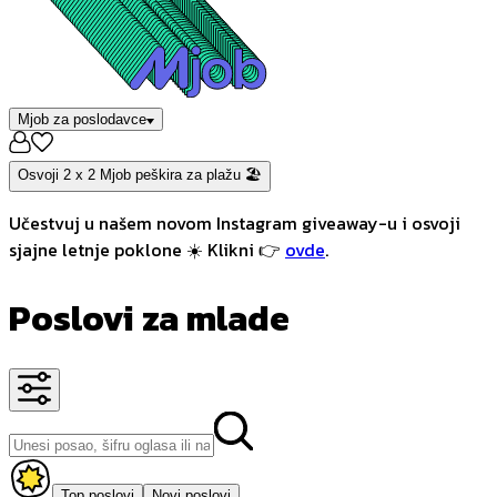
Mjob za poslodavce
Osvoji 2 x 2 Mjob peškira za plažu 🏖️
Učestvuj u našem novom Instagram giveaway-u i osvoji
sjajne letnje poklone ☀️ Klikni 👉
ovde
.
Poslovi za mlade
Top poslovi
Novi poslovi