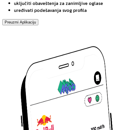
uključiti obaveštenja za zanimljive oglase
uređivati podešavanja svog profila
Preuzmi Aplikaciju