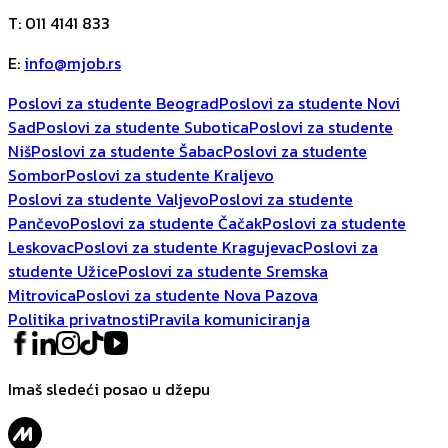
T
:
011 4141 833
E
:
info@mjob.rs
Poslovi za studente Beograd
Poslovi za studente Novi
Sad
Poslovi za studente Subotica
Poslovi za studente
Niš
Poslovi za studente Šabac
Poslovi za studente
Sombor
Poslovi za studente Kraljevo
Poslovi za studente Valjevo
Poslovi za studente
Pančevo
Poslovi za studente Čačak
Poslovi za studente
Leskovac
Poslovi za studente Kragujevac
Poslovi za
studente Užice
Poslovi za studente Sremska
Mitrovica
Poslovi za studente Nova Pazova
Politika privatnosti
Pravila komuniciranja
Imaš sledeći posao u džepu