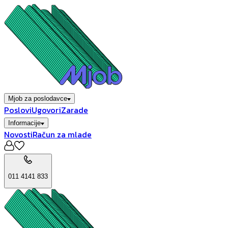
Mjob za poslodavce
Poslovi
Ugovori
Zarade
Informacije
Novosti
Račun za mlade
011 4141 833