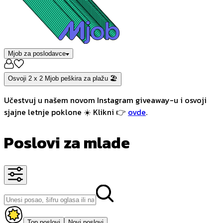
Mjob za poslodavce
Osvoji 2 x 2 Mjob peškira za plažu 🏖️
Učestvuj u našem novom Instagram giveaway-u i osvoji
sjajne letnje poklone ☀️ Klikni 👉
ovde
.
Poslovi za mlade
Top poslovi
Novi poslovi