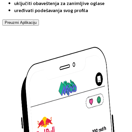
uključiti obaveštenja za zanimljive oglase
uređivati podešavanja svog profila
Preuzmi Aplikaciju