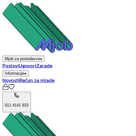
Mjob za poslodavce
Poslovi
Ugovori
Zarade
Informacije
Novosti
Račun za mlade
011 4141 833