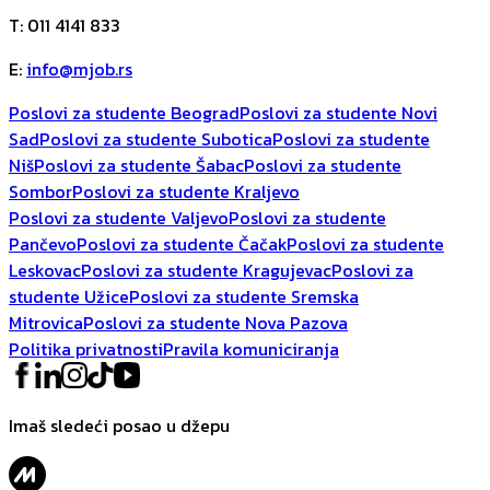
T
:
011 4141 833
E
:
info@mjob.rs
Poslovi za studente Beograd
Poslovi za studente Novi
Sad
Poslovi za studente Subotica
Poslovi za studente
Niš
Poslovi za studente Šabac
Poslovi za studente
Sombor
Poslovi za studente Kraljevo
Poslovi za studente Valjevo
Poslovi za studente
Pančevo
Poslovi za studente Čačak
Poslovi za studente
Leskovac
Poslovi za studente Kragujevac
Poslovi za
studente Užice
Poslovi za studente Sremska
Mitrovica
Poslovi za studente Nova Pazova
Politika privatnosti
Pravila komuniciranja
Imaš sledeći posao u džepu