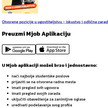
Otvorene pozicije u ugostiteljstvu - iskustvo i odlična zara
Preuzmi Mjob Aplikaciju
U Mjob aplikaciji možeš brzo i jednostavno:
naći najbolje studentske poslove
prijaviti se na otvorena radna mesta
imati pregled svih ugovora
imati pregled svojih zarada
uključiti obaveštenja za zanimljive oglase
uređivati podešavanja svog profila