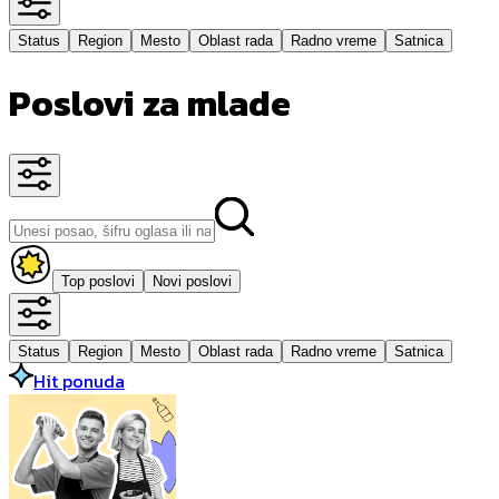
Status
Region
Mesto
Oblast rada
Radno vreme
Satnica
Poslovi za mlade
Top poslovi
Novi poslovi
Status
Region
Mesto
Oblast rada
Radno vreme
Satnica
Hit ponuda