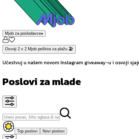
Mjob za poslodavce
Osvoji 2 x 2 Mjob peškira za plažu 🏖️
Učestvuj u našem novom Instagram giveaway-u i osvoji sjajn
Poslovi za mlade
Top poslovi
Novi poslovi