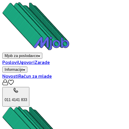
Mjob za poslodavce
Poslovi
Ugovori
Zarade
Informacije
Novosti
Račun za mlade
011 4141 833