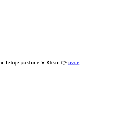
e letnje poklone ☀️ Klikni 👉
ovde
.