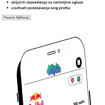
uključiti obaveštenja za zanimljive oglase
uređivati podešavanja svog profila
Preuzmi Aplikaciju