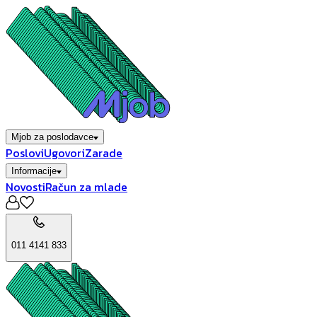
Mjob za poslodavce
Poslovi
Ugovori
Zarade
Informacije
Novosti
Račun za mlade
011 4141 833