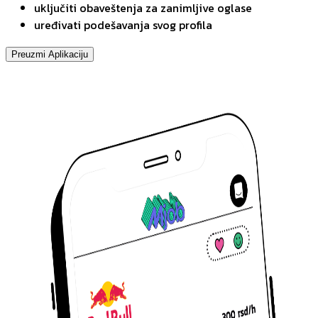
uključiti obaveštenja za zanimljive oglase
uređivati podešavanja svog profila
Preuzmi Aplikaciju