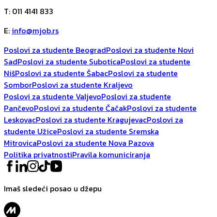
T
:
011 4141 833
E
:
info@mjob.rs
Poslovi za studente Beograd
Poslovi za studente Novi
Sad
Poslovi za studente Subotica
Poslovi za studente
Niš
Poslovi za studente Šabac
Poslovi za studente
Sombor
Poslovi za studente Kraljevo
Poslovi za studente Valjevo
Poslovi za studente
Pančevo
Poslovi za studente Čačak
Poslovi za studente
Leskovac
Poslovi za studente Kragujevac
Poslovi za
studente Užice
Poslovi za studente Sremska
Mitrovica
Poslovi za studente Nova Pazova
Politika privatnosti
Pravila komuniciranja
Imaš sledeći posao u džepu