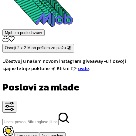
Mjob za poslodavce
Osvoji 2 x 2 Mjob peškira za plažu 🏖️
Učestvuj u našem novom Instagram giveaway-u i osvoji
sjajne letnje poklone ☀️ Klikni 👉
ovde
.
Poslovi za mlade
Top poslovi
Novi poslovi