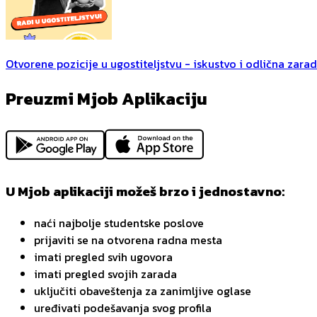
Otvorene pozicije u ugostiteljstvu - iskustvo i odlična zara
Preuzmi Mjob Aplikaciju
U Mjob aplikaciji možeš brzo i jednostavno:
naći najbolje studentske poslove
prijaviti se na otvorena radna mesta
imati pregled svih ugovora
imati pregled svojih zarada
uključiti obaveštenja za zanimljive oglase
uređivati podešavanja svog profila