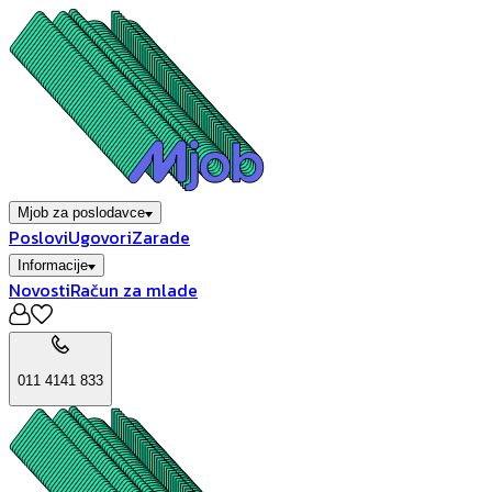
Mjob za poslodavce
Poslovi
Ugovori
Zarade
Informacije
Novosti
Račun za mlade
011 4141 833