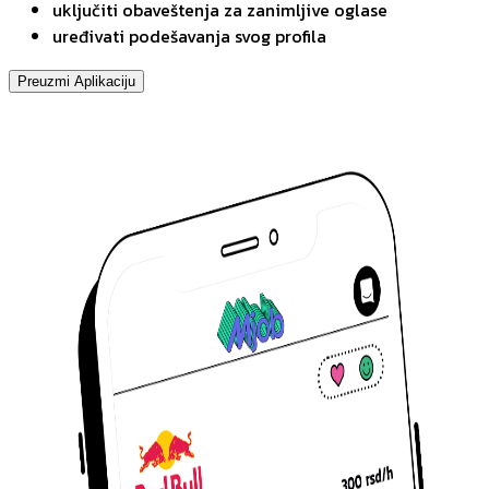
uključiti obaveštenja za zanimljive oglase
uređivati podešavanja svog profila
Preuzmi Aplikaciju