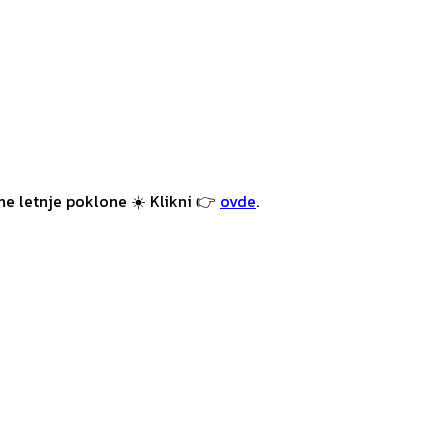
e letnje poklone ☀️ Klikni 👉
ovde
.