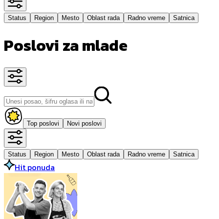
Status
Region
Mesto
Oblast rada
Radno vreme
Satnica
Poslovi za mlade
Top poslovi
Novi poslovi
Status
Region
Mesto
Oblast rada
Radno vreme
Satnica
Hit ponuda