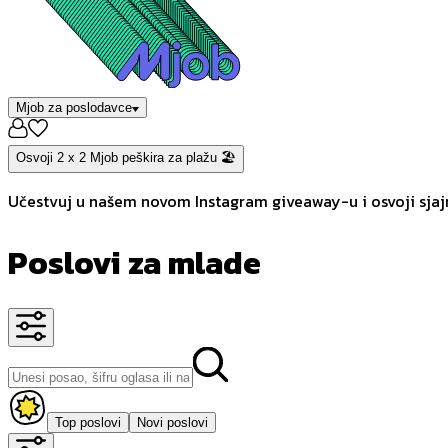
Mjob za poslodavce
Osvoji 2 x 2 Mjob peškira za plažu 🏖️
Učestvuj u našem novom Instagram giveaway-u i osvoji sjajn
Poslovi za mlade
Top poslovi
Novi poslovi