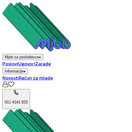
Mjob za poslodavce
Poslovi
Ugovori
Zarade
Informacije
Novosti
Račun za mlade
011 4141 833