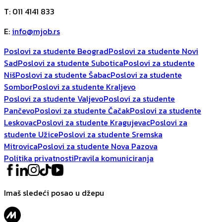
T
:
011 4141 833
E
:
info@mjob.rs
Poslovi za studente Beograd
Poslovi za studente Novi
Sad
Poslovi za studente Subotica
Poslovi za studente
Niš
Poslovi za studente Šabac
Poslovi za studente
Sombor
Poslovi za studente Kraljevo
Poslovi za studente Valjevo
Poslovi za studente
Pančevo
Poslovi za studente Čačak
Poslovi za studente
Leskovac
Poslovi za studente Kragujevac
Poslovi za
studente Užice
Poslovi za studente Sremska
Mitrovica
Poslovi za studente Nova Pazova
Politika privatnosti
Pravila komuniciranja
Imaš sledeći posao u džepu