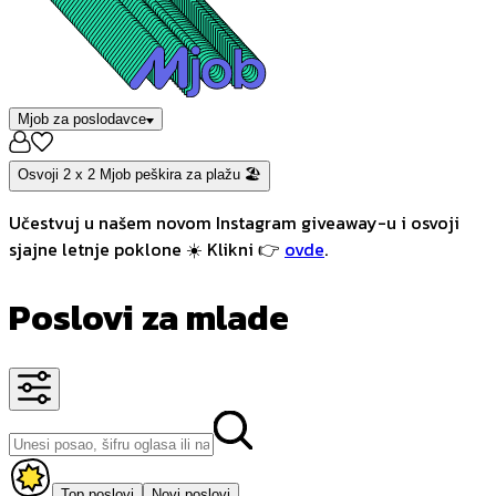
Mjob za poslodavce
Osvoji 2 x 2 Mjob peškira za plažu 🏖️
Učestvuj u našem novom Instagram giveaway-u i osvoji
sjajne letnje poklone ☀️ Klikni 👉
ovde
.
Poslovi za mlade
Top poslovi
Novi poslovi