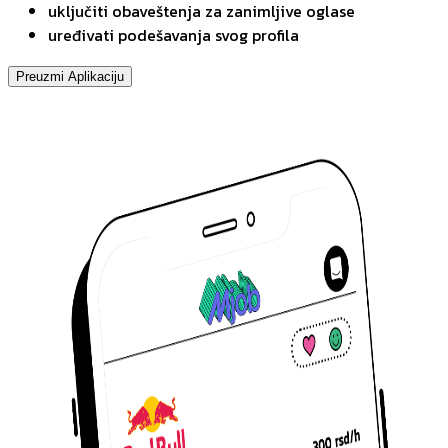
uključiti obaveštenja za zanimljive oglase
uređivati podešavanja svog profila
Preuzmi Aplikaciju