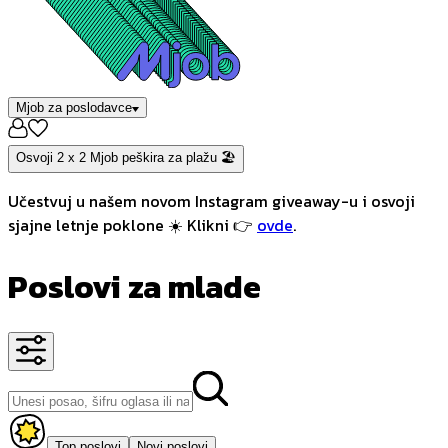
Mjob za poslodavce
Osvoji 2 x 2 Mjob peškira za plažu 🏖️
Učestvuj u našem novom Instagram giveaway-u i osvoji
sjajne letnje poklone ☀️ Klikni 👉
ovde
.
Poslovi za mlade
Top poslovi
Novi poslovi