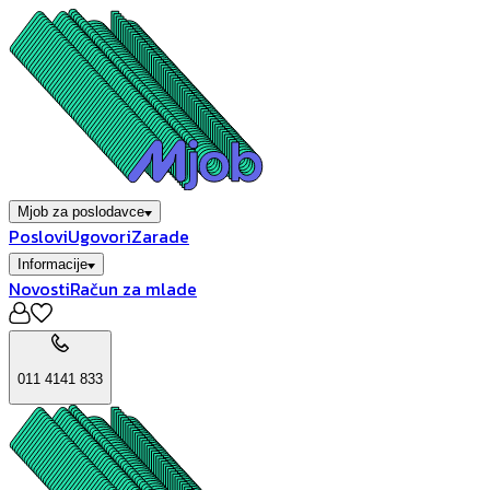
Mjob za poslodavce
Poslovi
Ugovori
Zarade
Informacije
Novosti
Račun za mlade
011 4141 833