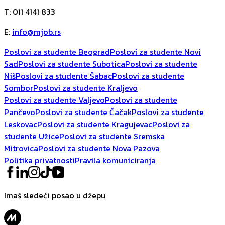
T
:
011 4141 833
E
:
info@mjob.rs
Poslovi za studente Beograd
Poslovi za studente Novi
Sad
Poslovi za studente Subotica
Poslovi za studente
Niš
Poslovi za studente Šabac
Poslovi za studente
Sombor
Poslovi za studente Kraljevo
Poslovi za studente Valjevo
Poslovi za studente
Pančevo
Poslovi za studente Čačak
Poslovi za studente
Leskovac
Poslovi za studente Kragujevac
Poslovi za
studente Užice
Poslovi za studente Sremska
Mitrovica
Poslovi za studente Nova Pazova
Politika privatnosti
Pravila komuniciranja
Imaš sledeći posao u džepu