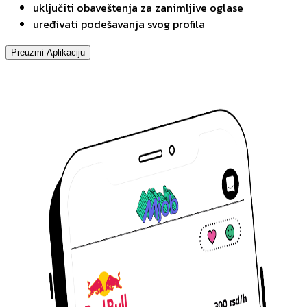
uključiti obaveštenja za zanimljive oglase
uređivati podešavanja svog profila
Preuzmi Aplikaciju