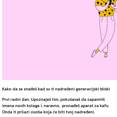
Kako da se snađeš kad su ti nadređeni generacijski bliski
Prvi radni dan. Upoznaješ tim, pokušavaš da zapamtiš
imena novih kolega i, naravno, pronađeš aparat za kafu.
Onda ti prilazi osoba koja će biti tvoj nadređeni.