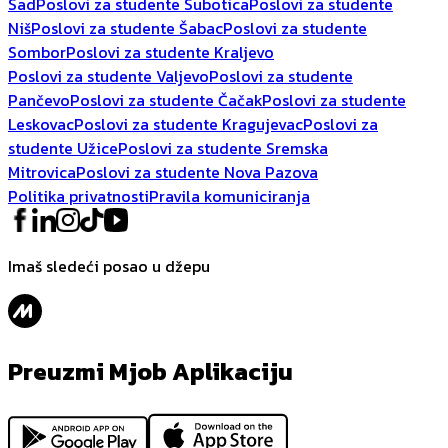
Sad
Poslovi za studente Subotica
Poslovi za studente
Niš
Poslovi za studente Šabac
Poslovi za studente
Sombor
Poslovi za studente Kraljevo
Poslovi za studente Valjevo
Poslovi za studente
Pančevo
Poslovi za studente Čačak
Poslovi za studente
Leskovac
Poslovi za studente Kragujevac
Poslovi za
studente Užice
Poslovi za studente Sremska
Mitrovica
Poslovi za studente Nova Pazova
Politika privatnosti
Pravila komuniciranja
Imaš sledeći posao u džepu
Preuzmi Mjob Aplikaciju