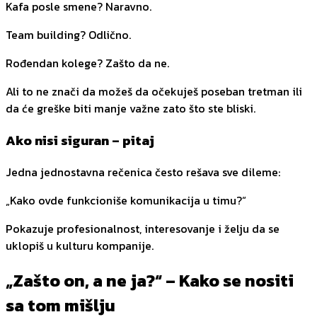
Kafa posle smene? Naravno.
Team building? Odlično.
Rođendan kolege? Zašto da ne.
Ali to ne znači da možeš da očekuješ poseban tretman ili
da će greške biti manje važne zato što ste bliski.
Ako nisi siguran – pitaj
Jedna jednostavna rečenica često rešava sve dileme:
„Kako ovde funkcioniše komunikacija u timu?“
Pokazuje profesionalnost, interesovanje i želju da se
uklopiš u kulturu kompanije.
„Zašto on, a ne ja?“ – Kako se nositi
sa tom mišlju