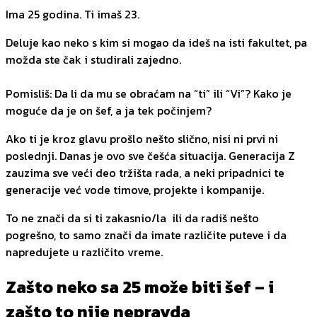
Ima 25 godina. Ti imaš 23.
Deluje kao neko s kim si mogao da ideš na isti fakultet, pa
možda ste čak i studirali zajedno.
Pomisliš: Da li da mu se obraćam na “ti” ili “Vi”? Kako je
moguće da je on šef, a ja tek počinjem?
Ako ti je kroz glavu prošlo nešto slično, nisi ni prvi ni
poslednji. Danas je ovo sve češća situacija. Generacija Z
zauzima sve veći deo tržišta rada, a neki pripadnici te
generacije već vode timove, projekte i kompanije.
To ne znači da si ti zakasnio/la ili da radiš nešto
pogrešno, to samo znači da imate različite puteve i da
napredujete u različito vreme.
Zašto neko sa 25 može biti šef – i
zašto to nije nepravda