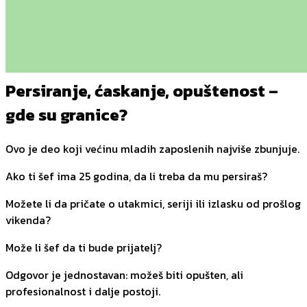
Persiranje, ćaskanje, opuštenost –
gde su granice?
Ovo je deo koji većinu mladih zaposlenih najviše zbunjuje.
Ako ti šef ima 25 godina, da li treba da mu persiraš?
Možete li da pričate o utakmici, seriji ili izlasku od prošlog
vikenda?
Može li šef da ti bude prijatelj?
Odgovor je jednostavan: možeš biti opušten, ali
profesionalnost i dalje postoji.