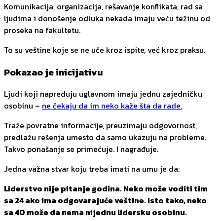
Komunikacija, organizacija, rešavanje konflikata, rad sa
ljudima i donošenje odluka nekada imaju veću težinu od
proseka na fakultetu.
To su veštine koje se ne uče kroz ispite, već kroz praksu.
Pokazao je inicijativu
Ljudi koji napreduju uglavnom imaju jednu zajedničku
osobinu –
ne čekaju da im neko kaže šta da rade.
Traže povratne informacije, preuzimaju odgovornost,
predlažu rešenja umesto da samo ukazuju na probleme.
Takvo ponašanje se primećuje. I nagrađuje.
Jedna važna stvar koju treba imati na umu je da:
Liderstvo nije pitanje godina. Neko može voditi tim
sa 24 ako ima odgovarajuće veštine. Isto tako, neko
sa 40 može da nema nijednu lidersku osobinu.