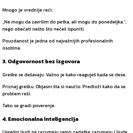
Mnogo je vrednije reći:
„Ne mogu da završim do petka, ali mogu do ponedeljka.“,
nego obećati nešto što nećeš ispuniti.
Pouzdanost je jedna od najvažnijih profesionalnih
osobina.
3. Odgovornost bez izgovora
Greške se dešavaju. Važno je kako reaguješ kada se dese.
Priznaj grešku. Objasni šta si naučio. Predloži kako da se
problem reši.
Tako se gradi poverenje.
4. Emocionalna inteligencija
Uspešni ljudi ne razumeju samo zadatke, razumeju i ljude.