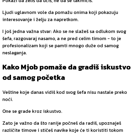
Pokaži da želiš da učiš, ne da se takmičiš.
Ljudi uglavnom vole da pomažu onima koji pokazuju
interesovanje i želju za napretkom.
I još jedna važna stvar: Ako se ne slažeš sa odlukom svog
šefa, razgovaraj nasamo, a ne pred celim timom - to je
profesionalizam koji se pamti mnogo duže od samog
neslaganja.
Kako Mjob pomaže da gradiš iskustvo
od samog početka
Veštine koje danas vidiš kod svog šefa nisu nastale preko
noći.
One se grade kroz iskustvo.
Zato je važno da što ranije počneš da radiš, upoznaješ
različite timove i stičeš navike koje će ti koristiti tokom