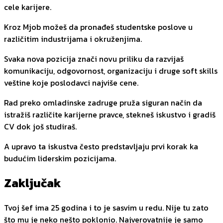
cele karijere.
Kroz Mjob možeš da pronađeš studentske poslove u
različitim industrijama i okruženjima.
Svaka nova pozicija znači novu priliku da razvijaš
komunikaciju, odgovornost, organizaciju i druge soft skills
veštine koje poslodavci najviše cene.
Rad preko omladinske zadruge pruža siguran način da
istražiš različite karijerne pravce, stekneš iskustvo i gradiš
CV dok još studiraš.
A upravo ta iskustva često predstavljaju prvi korak ka
budućim liderskim pozicijama.
Zaključak
Tvoj šef ima 25 godina i to je sasvim u redu. Nije tu zato
što mu je neko nešto poklonio. Najverovatnije je samo