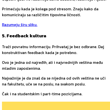
Primećuju kada je kolega pod stresom. Znaju kako da
komuniciraju sa različitim tipovima ličnosti.
Razumeju širu sliku.
5. Feedback kultura
Traži povratnu informaciju. Prihvataj je bez odbrane. Daj
konstruktivan feedback kada je potrebno.
Ovo je jedna od najređih, ali i najvrednijih veština među
mladim zaposlenima.
Najvažnije je da znaš da se nijedna od ovih veština ne uči
na fakultetu, uče se na poslu, na svakom poslu.
Čak i na studentskim i part-time pozicijama.