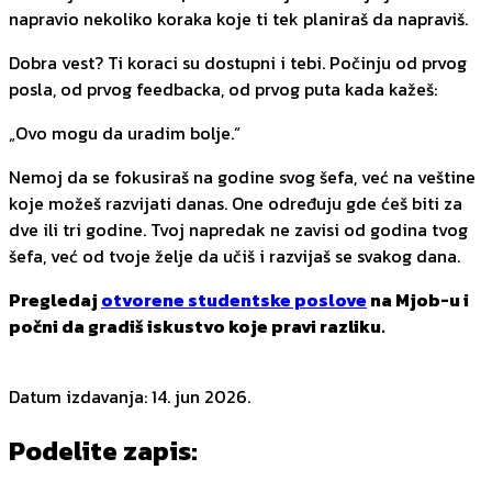
napravio nekoliko koraka koje ti tek planiraš da napraviš.
Dobra vest? Ti koraci su dostupni i tebi. Počinju od prvog
posla, od prvog feedbacka, od prvog puta kada kažeš:
„Ovo mogu da uradim bolje.“
Nemoj da se fokusiraš na godine svog šefa, već na veštine
koje možeš razvijati danas. One određuju gde ćeš biti za
dve ili tri godine. Tvoj napredak ne zavisi od godina tvog
šefa, već od tvoje želje da učiš i razvijaš se svakog dana.
Pregledaj
otvorene studentske poslove
na Mjob-u i
počni da gradiš iskustvo koje pravi razliku.
Datum izdavanja
:
14. jun 2026.
Podelite zapis
: