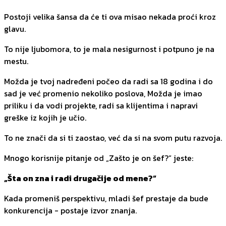
Postoji velika šansa da će ti ova misao nekada proći kroz
glavu.
To nije ljubomora, to je mala nesigurnost i potpuno je na
mestu.
Možda je tvoj nadređeni počeo da radi sa 18 godina i do
sad je već promenio nekoliko poslova, Možda je imao
priliku i da vodi projekte, radi sa klijentima i napravi
greške iz kojih je učio.
To ne znači da si ti zaostao, već da si na svom putu razvoja.
Mnogo korisnije pitanje od „Zašto je on šef?“ jeste:
„Šta on zna i radi drugačije od mene?“
Kada promeniš perspektivu, mladi šef prestaje da bude
konkurencija - postaje izvor znanja.