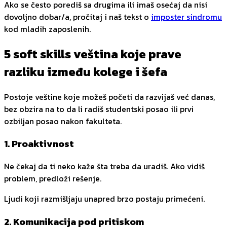
Ako se često porediš sa drugima ili imaš osećaj da nisi
dovoljno dobar/a, pročitaj i naš tekst o
imposter sindromu
kod mladih zaposlenih.
5 soft skills veština koje prave
razliku između kolege i šefa
Postoje veštine koje možeš početi da razvijaš već danas,
bez obzira na to da li radiš studentski posao ili prvi
ozbiljan posao nakon fakulteta.
1. Proaktivnost
Ne čekaj da ti neko kaže šta treba da uradiš. Ako vidiš
problem, predloži rešenje.
Ljudi koji razmišljaju unapred brzo postaju primećeni.
2. Komunikacija pod pritiskom