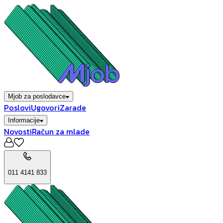
Mjob za poslodavce
Poslovi
Ugovori
Zarade
Informacije
Novosti
Račun za mlade
011 4141 833