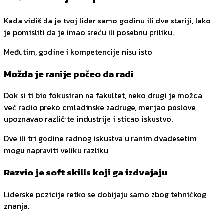
Kada vidiš da je tvoj lider samo godinu ili dve stariji, lako
je pomisliti da je imao sreću ili posebnu priliku.
Međutim, godine i kompetencije nisu isto.
Možda je ranije počeo da radi
Dok si ti bio fokusiran na fakultet, neko drugi je možda
već radio preko omladinske zadruge, menjao poslove,
upoznavao različite industrije i sticao iskustvo.
Dve ili tri godine radnog iskustva u ranim dvadesetim
mogu napraviti veliku razliku.
Razvio je soft skills koji ga izdvajaju
Liderske pozicije retko se dobijaju samo zbog tehničkog
znanja.