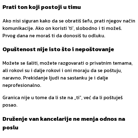
Prati ton koji postoji u timu
Ako nisi siguran kako da se obratiš šefu, prati njegov način
komunikacije. Ako on koristi ‘ti’, slobodno i ti možeš.
Prvog dana ne moraš ti da donosiš tu odluku.
Opuštenost nije isto što i nepoštovanje
Možete se šaliti, možete razgovarati o privatnim temama,
ali rokovi su i dalje rokovi i oni moraju da se poštuju,
naravno. Prekidanje ljudi na sastanku je i dalje
neprofesionalno.
Granica nije u tome da li ste na „ti“, već da li poštuješ
posao.
Druženje van kancelarije ne menja odnos na
poslu