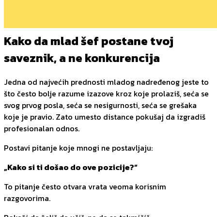
Kako da mlad šef postane tvoj
saveznik, a ne konkurencija
Jedna od najvećih prednosti mladog nadređenog jeste to
što često bolje razume izazove kroz koje prolaziš, seća se
svog prvog posla, seća se nesigurnosti, seća se grešaka
koje je pravio. Zato umesto distance pokušaj da izgradiš
profesionalan odnos.
Postavi pitanje koje mnogi ne postavljaju:
„Kako si ti došao do ove pozicije?“
To pitanje često otvara vrata veoma korisnim
razgovorima.