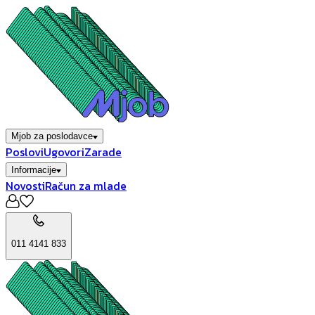
Mjob za poslodavce
Poslovi
Ugovori
Zarade
Informacije
Novosti
Račun za mlade
011 4141 833