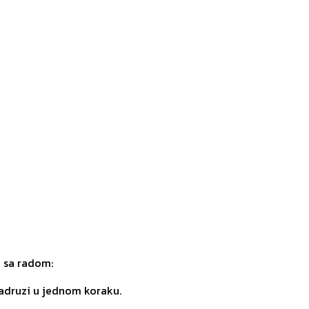
o sa radom:
zadruzi u jednom koraku.