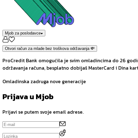
Mjob za poslodavce
Otvori račun za mlade bez troškova održavanja 💸
ProCredit Bank omogućila je svim omladincima do 26 godina
održavanja računa, besplatno dobijaš MasterCard i Dina kart
Omladinska zadruga nove generacije
Prijava u Mjob
Prijavi se putem svoje email adrese.