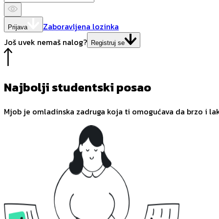
Zaboravljena lozinka
Prijava
Još uvek nemaš nalog?
Registruj se
Najbolji studentski posao
Mjob je omladinska zadruga koja ti omogućava da brzo i la