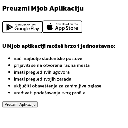
Preuzmi Mjob Aplikaciju
U Mjob aplikaciji možeš brzo i jednostavno:
naći najbolje studentske poslove
prijaviti se na otvorena radna mesta
imati pregled svih ugovora
imati pregled svojih zarada
uključiti obaveštenja za zanimljive oglase
uređivati podešavanja svog profila
Preuzmi Aplikaciju