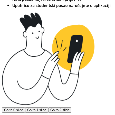
Uputnicu za studentski posao naručujete u aplikaciji
Go to
0
slide
Go to
1
slide
Go to
2
slide