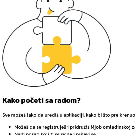
Kako početi sa radom?
Sve možeš lako da urediš u aplikaciji, kako bi što pre krenu
Možeš da se registruješ i pridružiš Mjob omladinskoj 
Nađi posao koji ti se sviđa i prijavi se