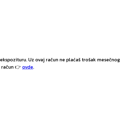
ekspozituru. Uz ovaj račun ne plaćaš trošak mesečnog
i račun 👉
ovde
.